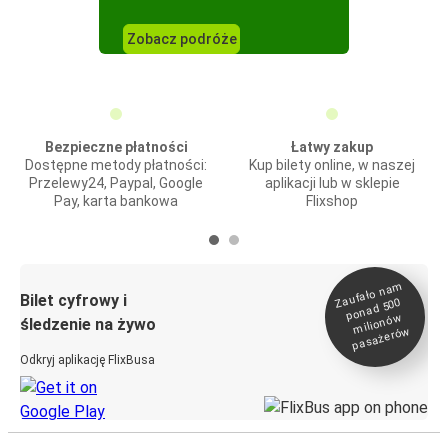
Zobacz podróże
Bezpieczne płatności
Łatwy zakup
Dostępne metody płatności:
Kup bilety online, w naszej
Przelewy24, Paypal, Google
aplikacji lub w sklepie
Pay, karta bankowa
Flixshop
Zaufało na
m
milionó
pasażeró
Bilet cyfrowy i
ponad 500
w
śledzenie na żywo
w
Odkryj aplikację FlixBusa