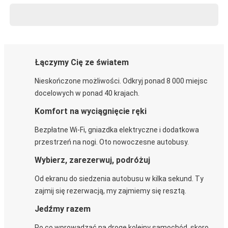
Łączymy Cię ze światem
Nieskończone możliwości. Odkryj ponad 8 000 miejsc
docelowych w ponad 40 krajach.
Komfort na wyciągnięcie ręki
Bezpłatne Wi-Fi, gniazdka elektryczne i dodatkowa
przestrzeń na nogi. Oto nowoczesne autobusy.
Wybierz, zarezerwuj, podróżuj
Od ekranu do siedzenia autobusu w kilka sekund. Ty
zajmij się rezerwacją, my zajmiemy się resztą.
Jedźmy razem
Po co wprowadzać na drogę kolejny samochód, skoro