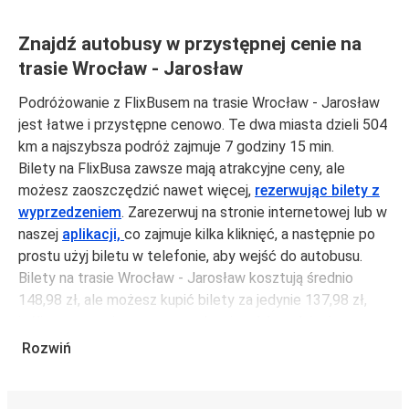
Znajdź autobusy w przystępnej cenie na
trasie Wrocław - Jarosław
Podróżowanie z FlixBusem na trasie Wrocław - Jarosław
jest łatwe i przystępne cenowo. Te dwa miasta dzieli 504
km a najszybsza podróż zajmuje 7 godziny 15 min.
Bilety na FlixBusa zawsze mają atrakcyjne ceny, ale
możesz zaoszczędzić nawet więcej,
rezerwując bilety z
wyprzedzeniem
. Zarezerwuj na stronie internetowej lub w
naszej
aplikacji,
co zajmuje kilka kliknięć, a następnie po
prostu użyj biletu w telefonie, aby wejść do autobusu.
Bilety na trasie Wrocław - Jarosław kosztują średnio
148,98 zł, ale możesz kupić bilety za jedynie 137,98 zł,
jeśli zarezerwujesz z wyprzedzeniem lub w dni robocze,
unikając weekendów i świąt. Aby podróżować szybko,
Rozwiń
łatwo i zadbać o zmniejszanie śladu węglowego, podróżuj
z FlixBusem.