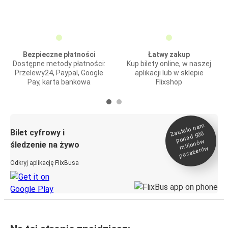
Bezpieczne płatności
Łatwy zakup
Dostępne metody płatności:
Kup bilety online, w naszej
Przelewy24, Paypal, Google
aplikacji lub w sklepie
Pay, karta bankowa
Flixshop
Zaufało na
m
milionó
pasażeró
Bilet cyfrowy i
ponad 500
w
śledzenie na żywo
w
Odkryj aplikację FlixBusa