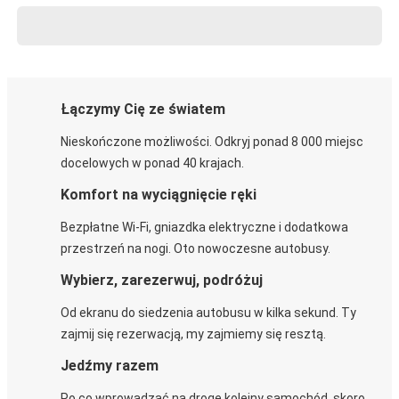
Łączymy Cię ze światem
Nieskończone możliwości. Odkryj ponad 8 000 miejsc
docelowych w ponad 40 krajach.
Komfort na wyciągnięcie ręki
Bezpłatne Wi-Fi, gniazdka elektryczne i dodatkowa
przestrzeń na nogi. Oto nowoczesne autobusy.
Wybierz, zarezerwuj, podróżuj
Od ekranu do siedzenia autobusu w kilka sekund. Ty
zajmij się rezerwacją, my zajmiemy się resztą.
Jedźmy razem
Po co wprowadzać na drogę kolejny samochód, skoro