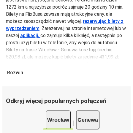
1272 km a najszybsza podróż zajmuje 20 godziny 10 min.
Bilety na FlixBusa zawsze mają atrakcyjne ceny, ale
możesz zaoszczędzić nawet więcej,
rezerwując bilety z
wyprzedzeniem
. Zarezerwuj na stronie internetowej lub w
naszej
aplikacji,
co zajmuje kilka kliknięć, a następnie po
prostu użyj biletu w telefonie, aby wejść do autobusu.
Bilety na trasie Wrocław - Genewa kosztują średnio
520,98 zł, ale możesz kupić bilety za jedynie 431,99 zł,
jeśli zarezerwujesz z wyprzedzeniem lub w dni robocze,
unikając weekendów i świąt. Aby podróżować szybko,
Rozwiń
łatwo i zadbać o zmniejszanie śladu węglowego, podróżuj
z FlixBusem.
Podróż na trasie Wrocław - Genewa
Odkryj więcej popularnych połączeń
Trasa Wrocław - Genewa jest łatwa i wygodna z
FlixBusem, dzięki 6 bezpośrednim połączeniom dziennie.
Wrocław
Genewa
i może zająć
jedynie 20 godziny 10 min
.
Podróż autobusem
ma mniejszy wpływ na środowisko