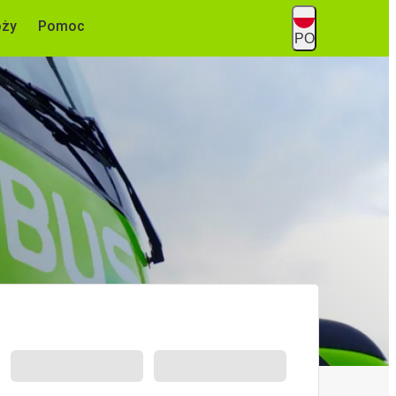
óży
Pomoc
PO