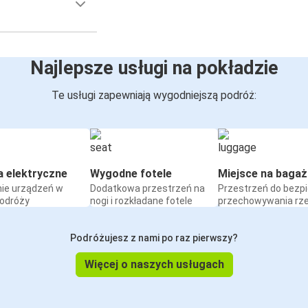
Najlepsze usługi na pokładzie
Te usługi zapewniają wygodniejszą podróż:
a elektryczne
Wygodne fotele
Miejsce na bagaż
ie urządzeń w
Dodatkowa przestrzeń na
Przestrzeń do bezp
podróży
nogi i rozkładane fotele
przechowywania rz
Podróżujesz z nami po raz pierwszy?
Więcej o naszych usługach