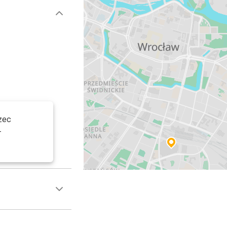
zec
-