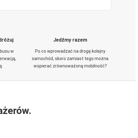
dróżuj
Jedźmy razem
obusu w
Po co wprowadzać na drogę kolejny
zerwacją,
samochód, skoro zamiast tego można
ą.
wspierać zrównoważoną mobilność?
ażerów.