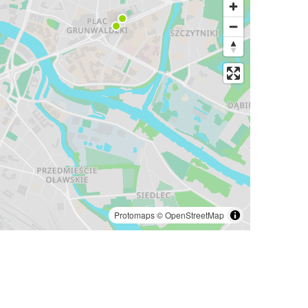
Protomaps
©
OpenStreetMap