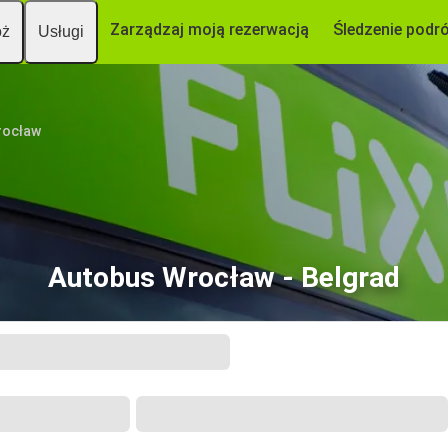
Zarządzaj moją rezerwacją
Śledzenie podr
óż
Usługi
rocław
Autobus Wrocław - Belgrad