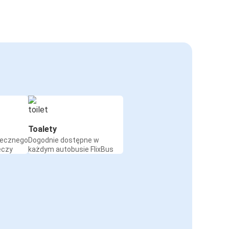
Toalety
iecznego
Dogodnie dostępne w
eczy
każdym autobusie FlixBus