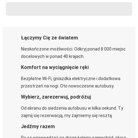
Łączymy Cię ze światem
Nieskończone możliwości. Odkryj ponad 8 000 miejsc
docelowych w ponad 40 krajach.
Komfort na wyciągnięcie ręki
Bezpłatne Wi-Fi, gniazdka elektryczne i dodatkowa
przestrzeń na nogi. Oto nowoczesne autobusy.
Wybierz, zarezerwuj, podróżuj
Od ekranu do siedzenia autobusu w kilka sekund. Ty
zajmij się rezerwacją, my zajmiemy się resztą.
Jedźmy razem
Po co wprowadzać na drogę kolejny samochód, skoro