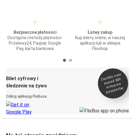
Bezpieczne płatności
Łatwy zakup
Dostępne metody płatności:
Kup bilety online, w naszej
Przelewy24, Paypal, Google
aplikacji lub w sklepie
Pay, karta bankowa
Flixshop
Zaufało na
m
milionó
pasażeró
Bilet cyfrowy i
ponad 500
w
śledzenie na żywo
w
Odkryj aplikację FlixBusa