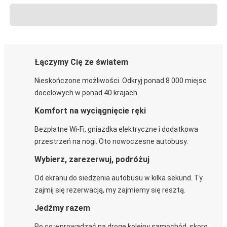
Łączymy Cię ze światem
Nieskończone możliwości. Odkryj ponad 8 000 miejsc
docelowych w ponad 40 krajach.
Komfort na wyciągnięcie ręki
Bezpłatne Wi-Fi, gniazdka elektryczne i dodatkowa
przestrzeń na nogi. Oto nowoczesne autobusy.
Wybierz, zarezerwuj, podróżuj
Od ekranu do siedzenia autobusu w kilka sekund. Ty
zajmij się rezerwacją, my zajmiemy się resztą.
Jedźmy razem
Po co wprowadzać na drogę kolejny samochód, skoro