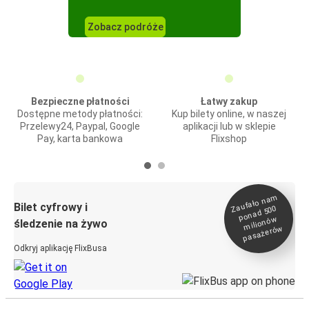
Zobacz podróże
Bezpieczne płatności
Łatwy zakup
Dostępne metody płatności:
Kup bilety online, w naszej
Przelewy24, Paypal, Google
aplikacji lub w sklepie
Pay, karta bankowa
Flixshop
Zaufało na
m
milionó
pasażeró
Bilet cyfrowy i
ponad 500
w
śledzenie na żywo
w
Odkryj aplikację FlixBusa