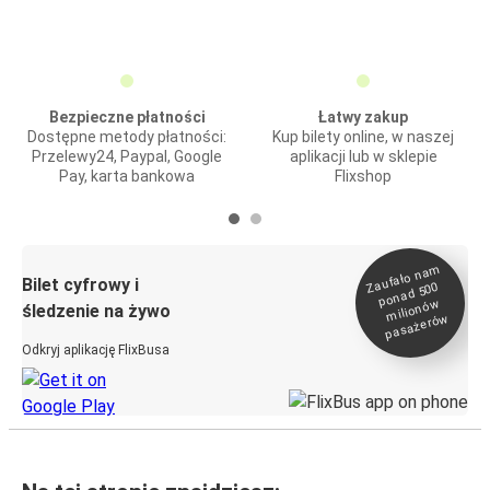
Bezpieczne płatności
Łatwy zakup
Dostępne metody płatności:
Kup bilety online, w naszej
Przelewy24, Paypal, Google
aplikacji lub w sklepie
Pay, karta bankowa
Flixshop
Zaufało na
m
milionó
pasażeró
Bilet cyfrowy i
ponad 500
w
śledzenie na żywo
w
Odkryj aplikację FlixBusa