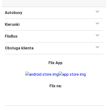
Czego się spodziewać na pokładzie FlixBusa na
trasie Wiedeń - Radom
Autobusy
Podróż na trasie Wiedeń - Radom na pokładzie FlixBusa
oznacza wygodną podróż w wielkim stylu, z
Kierunki
udogodnieniami
, dzięki którym czas szybciej minie.
Większość naszych autobusów jest wyposażona w
FlixBus
bezpłatne Wi-Fi,
toalety i gniazdka elektryczne.
Możesz bezpłatnie zabrać ze sobą
jedną sztuka bagażu
Obsługa klienta
podręcznego i jedną sztukę bagażu głównego
, więc
nawet jeśli wybierasz się w długą podróż, nie musisz się
martwić, że nie wystarczy Ci miejsca w bagażu.
Flix App
Wszyscy podróżujący z biletami
mają zagwarantowane
miejsce siedzące
w naszych autobusach
ale jeśli chcesz
wybrać specjalne miejsce
, możesz zrobić to podczas
zakupu biletu. Do wyboru masz
miejsce klasyczne,
Flix na:
miejsce ze stolikiem, panoramę lub dodatkowe, puste
miejsce obok.
Wystarczy zarezerwować je online w naszej
aplikacji