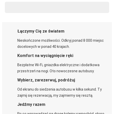
Łączymy Cię ze światem
Nieskończone możliwości. Odkryj ponad 8 000 miejsc
docelowych w ponad 40 krajach.
Komfort na wyciągnięcie ręki
Bezpłatne Wi-Fi, gniazdka elektryczne i dodatkowa
przestrzeń na nogi. Oto nowoczesne autobusy.
Wybierz, zarezerwuj, podróżuj
Od ekranu do siedzenia autobusu w kilka sekund. Ty
zajmij się rezerwacją, my zajmiemy się resztą.
Jedźmy razem
Po co wprowadzać na drogę kolejny samochód, skoro