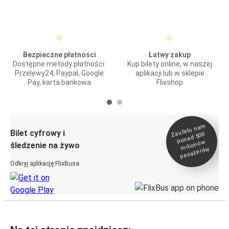
Bezpieczne płatności
Łatwy zakup
Dostępne metody płatności:
Kup bilety online, w naszej
Przelewy24, Paypal, Google
aplikacji lub w sklepie
Pay, karta bankowa
Flixshop
Zaufało na
m
milionó
pasażeró
Bilet cyfrowy i
ponad 500
w
śledzenie na żywo
w
Odkryj aplikację FlixBusa