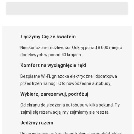
Łączymy Cię ze światem
Nieskończone możliwości. Odkryj ponad 8 000 miejsc
docelowych w ponad 40 krajach.
Komfort na wyciągnięcie ręki
Bezpłatne Wi-Fi, gniazdka elektryczne i dodatkowa
przestrzeń na nogi. Oto nowoczesne autobusy.
Wybierz, zarezerwuj, podróżuj
Od ekranu do siedzenia autobusu w kilka sekund. Ty
zajmij się rezerwacją, my zajmiemy się resztą.
Jedźmy razem
Po co wprowadzać na drogę kolejny samochód, skoro