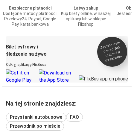
Bezpieczne płatności
Łatwy zakup
Obs
Dostępne metody płatności:
Kup bilety online, w naszej
Jesteśmy
Przelewy24, Paypal, Google
aplikacji lub w sklepie
Pay, karta bankowa
Flixshop
Zaufało na
m
milionó
pasażeró
Bilet cyfrowy i
ponad 500
w
śledzenie na żywo
w
Odkryj aplikację FlixBusa
Na tej stronie znajdziesz:
Przystanki autobusowe
FAQ
Przewodnik po mieście