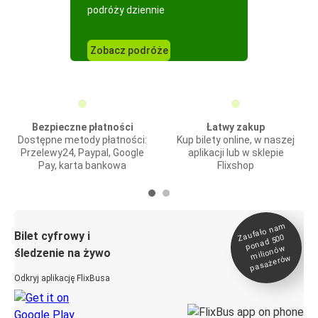
podróży dziennie
Zobacz podróże
Bezpieczne płatności
Łatwy zakup
Dostępne metody płatności:
Kup bilety online, w naszej
Przelewy24, Paypal, Google
aplikacji lub w sklepie
Pay, karta bankowa
Flixshop
Zaufało na
m
milionó
pasażeró
Bilet cyfrowy i
ponad 500
w
śledzenie na żywo
w
Odkryj aplikację FlixBusa