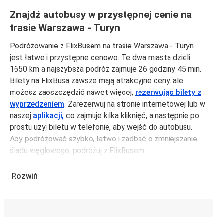
Znajdź autobusy w przystępnej cenie na
trasie Warszawa - Turyn
Podróżowanie z FlixBusem na trasie Warszawa - Turyn
jest łatwe i przystępne cenowo. Te dwa miasta dzieli
1650 km a najszybsza podróż zajmuje 26 godziny 45 min.
Bilety na FlixBusa zawsze mają atrakcyjne ceny, ale
możesz zaoszczędzić nawet więcej,
rezerwując bilety z
wyprzedzeniem
. Zarezerwuj na stronie internetowej lub w
naszej
aplikacji,
co zajmuje kilka kliknięć, a następnie po
prostu użyj biletu w telefonie, aby wejść do autobusu.
Aby podróżować szybko, łatwo i zadbać o zmniejszanie
śladu węglowego, podróżuj z FlixBusem.
Podróż z: Warszawa
Rozwiń
Warszawa: podróżujesz z tego miasta i nie znasz go zbyt
dobrze? Oto wszystko, co musisz wiedzieć.
Warszawa jest węzłem komunikacyjnym z
19