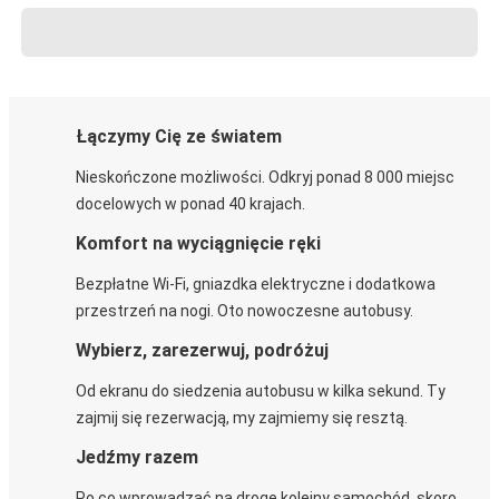
Łączymy Cię ze światem
Nieskończone możliwości. Odkryj ponad 8 000 miejsc
docelowych w ponad 40 krajach.
Komfort na wyciągnięcie ręki
Bezpłatne Wi-Fi, gniazdka elektryczne i dodatkowa
przestrzeń na nogi. Oto nowoczesne autobusy.
Wybierz, zarezerwuj, podróżuj
Od ekranu do siedzenia autobusu w kilka sekund. Ty
zajmij się rezerwacją, my zajmiemy się resztą.
Jedźmy razem
Po co wprowadzać na drogę kolejny samochód, skoro