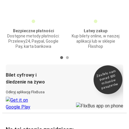
Bezpieczne płatności
Łatwy zakup
Dostępne metody płatności:
Kup bilety online, w naszej
Przelewy24, Paypal, Google
aplikacji lub w sklepie
Pay, karta bankowa
Flixshop
Zaufało na
m
milionó
pasażeró
Bilet cyfrowy i
ponad 500
w
śledzenie na żywo
w
Odkryj aplikację FlixBusa