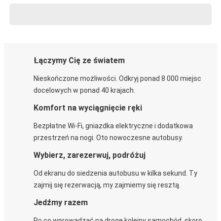
Łączymy Cię ze światem
Nieskończone możliwości. Odkryj ponad 8 000 miejsc
docelowych w ponad 40 krajach.
Komfort na wyciągnięcie ręki
Bezpłatne Wi-Fi, gniazdka elektryczne i dodatkowa
przestrzeń na nogi. Oto nowoczesne autobusy.
Wybierz, zarezerwuj, podróżuj
Od ekranu do siedzenia autobusu w kilka sekund. Ty
zajmij się rezerwacją, my zajmiemy się resztą.
Jedźmy razem
Po co wprowadzać na drogę kolejny samochód, skoro