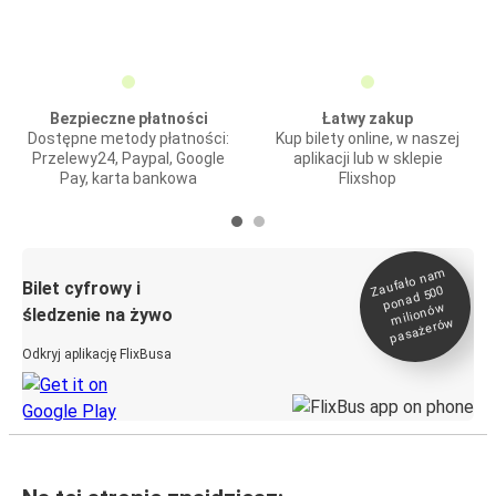
Bezpieczne płatności
Łatwy zakup
Dostępne metody płatności:
Kup bilety online, w naszej
Przelewy24, Paypal, Google
aplikacji lub w sklepie
Pay, karta bankowa
Flixshop
Zaufało na
m
milionó
pasażeró
Bilet cyfrowy i
ponad 500
w
śledzenie na żywo
w
Odkryj aplikację FlixBusa