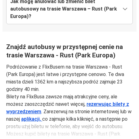
Jak mogę anulować lub zmienić bilet
autobusowy na trasie Warszawa – Rust (Park
Europa)?
Znajdź autobusy w przystępnej cenie na
trasie Warszawa - Rust (Park Europa)
Podróżowanie z FlixBusem na trasie Warszawa - Rust
(Park Europa) jest łatwe i przystępne cenowo. Te dwa
miasta dzieli 1362 km a najszybsza podróż zajmuje 23
godziny 40 min.
Bilety na FlixBusa zawsze mają atrakcyjne ceny, ale
możesz zaoszczędzić nawet więcej,
rezerwując bilety z
wyprzedzeniem
. Zarezerwuj na stronie internetowej lub w
naszej
aplikacji,
co zajmuje kilka kliknięć, a następnie po
prostu użyj biletu w telefonie, aby wejść do autobusu.
Możesz kupić bilety na trasie Warszawa - Rust (Park