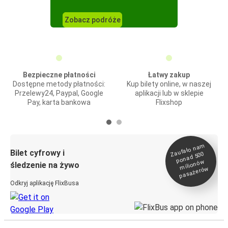
Zobacz podróże
Bezpieczne płatności
Łatwy zakup
Dostępne metody płatności:
Kup bilety online, w naszej
Przelewy24, Paypal, Google
aplikacji lub w sklepie
Pay, karta bankowa
Flixshop
Zaufało na
m
milionó
pasażeró
Bilet cyfrowy i
ponad 500
w
śledzenie na żywo
w
Odkryj aplikację FlixBusa