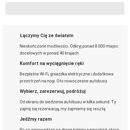
Łączymy Cię ze światem
Nieskończone możliwości. Odkryj ponad 8 000 miejsc
docelowych w ponad 40 krajach.
Komfort na wyciągnięcie ręki
Bezpłatne Wi-Fi, gniazdka elektryczne i dodatkowa
przestrzeń na nogi. Oto nowoczesne autobusy.
Wybierz, zarezerwuj, podróżuj
Od ekranu do siedzenia autobusu w kilka sekund. Ty
zajmij się rezerwacją, my zajmiemy się resztą.
Jedźmy razem
Po co wprowadzać na drogę kolejny samochód, skoro