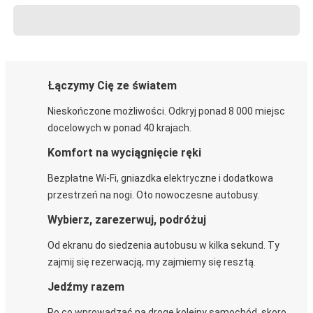
Łączymy Cię ze światem
Nieskończone możliwości. Odkryj ponad 8 000 miejsc
docelowych w ponad 40 krajach.
Komfort na wyciągnięcie ręki
Bezpłatne Wi-Fi, gniazdka elektryczne i dodatkowa
przestrzeń na nogi. Oto nowoczesne autobusy.
Wybierz, zarezerwuj, podróżuj
Od ekranu do siedzenia autobusu w kilka sekund. Ty
zajmij się rezerwacją, my zajmiemy się resztą.
Jedźmy razem
Po co wprowadzać na drogę kolejny samochód, skoro