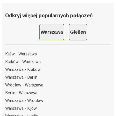
z FlixBusem.
Podróż na trasie Warszawa - Gießen
Odkryj więcej popularnych połączeń
Trasa Warszawa - Gießen jest łatwa i wygodna z
FlixBusem, dzięki 13 bezpośrednim połączeniom dziennie.
Warszawa
Gießen
i może zająć
jedynie 15 godziny 15 min
.
Podróż autobusem
ma mniejszy wpływ na środowisko
niż podróż samochodem czy samolotem. Stale pracujemy
nad tym, by jeszcze bardziej zmniejszać ślad węglowy,
Kijów - Warszawa
stosując wysokie standardy środowiskowe w całej naszej
Kraków - Warszawa
flocie autobusów, wykorzystując alternatywne
Warszawa - Kraków
technologie napędu i paliwa oraz oferując wszystkim
pasażerom możliwość zrekompensowania emisji
Warszawa - Berlin
dwutlenku węgla przy zakupie biletu.
Wrocław - Warszawa
Średni koszt
podróży autobusem na trasie Warszawa -
Berlin - Warszawa
Gießen to
382,99 zł
, co sprawia, że podróż autobusem
Warszawa - Wrocław
jest znacznie tańsza od innych środków transportu.
Warszawa - Kijów
Podróż z: Warszawa