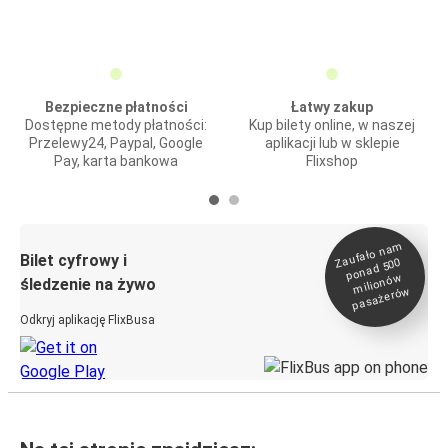
Bezpieczne płatności
Łatwy zakup
Dostępne metody płatności:
Kup bilety online, w naszej
Przelewy24, Paypal, Google
aplikacji lub w sklepie
Pay, karta bankowa
Flixshop
Zaufało na
m
milionó
pasażeró
Bilet cyfrowy i
ponad 500
w
śledzenie na żywo
w
Odkryj aplikację FlixBusa