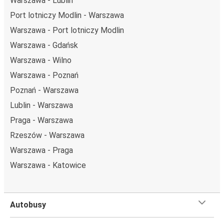
Warszawa - Lublin
Warszawa: podróżujesz z tego miasta i nie znasz go zbyt
Port lotniczy Modlin - Warszawa
dobrze? Oto wszystko, co musisz wiedzieć.
Warszawa - Port lotniczy Modlin
Warszawa jest węzłem komunikacyjnym z
19
przystankami autobusowymi
; 385 połączeniami do
Warszawa - Gdańsk
innych miast i codziennie zabiera podróżujących na
Warszawa - Wilno
przejazdy krajowe i zagraniczne.
Warszawa - Poznań
Miejsce przyjazdu: Gießen
Poznań - Warszawa
Gießen – przyjeżdżasz tu pierwszy raz? Oto wszystko, co
Lublin - Warszawa
musisz wiedzieć:
Praga - Warszawa
Gießen ma świetne połączenie z innymi miejscami
Rzeszów - Warszawa
docelowymi w sieci FlixBusa. Z tego miasta możesz
Warszawa - Praga
dojechać FlixBusem do 54 innych miejsc. Przystanki
FlixBusa znajdziesz dzięki mapie zamieszczonej na stronie.
Warszawa - Katowice
Czego się spodziewać na pokładzie FlixBusa na
trasie Warszawa - Gießen
Autobusy
Podróż na trasie Warszawa - Gießen na pokładzie FlixBusa
oznacza wygodną podróż w wielkim stylu, z