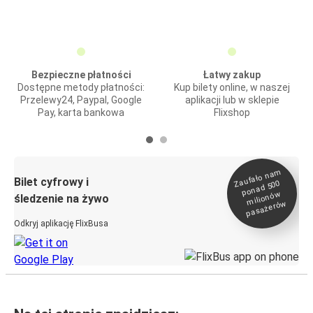
Bezpieczne płatności
Łatwy zakup
Dostępne metody płatności:
Kup bilety online, w naszej
Przelewy24, Paypal, Google
aplikacji lub w sklepie
Pay, karta bankowa
Flixshop
Zaufało na
m
milionó
pasażeró
Bilet cyfrowy i
ponad 500
w
śledzenie na żywo
w
Odkryj aplikację FlixBusa