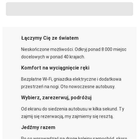
Łączymy Cię ze światem
Nieskończone możliwości. Odkryj ponad 8 000 miejsc
docelowych w ponad 40 krajach.
Komfort na wyciągnięcie ręki
Bezpłatne Wi-Fi, gniazdka elektryczne i dodatkowa
przestrzeń na nogi. Oto nowoczesne autobusy.
Wybierz, zarezerwuj, podróżuj
Od ekranu do siedzenia autobusu w kilka sekund. Ty
zajmij się rezerwacją, my zajmiemy się resztą.
Jedźmy razem
Po co wprowadzać na drogę kolejny samochód, skoro