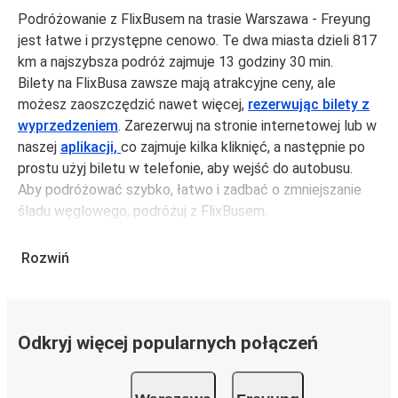
Podróżowanie z FlixBusem na trasie Warszawa - Freyung
jest łatwe i przystępne cenowo. Te dwa miasta dzieli 817
km a najszybsza podróż zajmuje 13 godziny 30 min.
Bilety na FlixBusa zawsze mają atrakcyjne ceny, ale
możesz zaoszczędzić nawet więcej,
rezerwując bilety z
wyprzedzeniem
. Zarezerwuj na stronie internetowej lub w
naszej
aplikacji,
co zajmuje kilka kliknięć, a następnie po
prostu użyj biletu w telefonie, aby wejść do autobusu.
Aby podróżować szybko, łatwo i zadbać o zmniejszanie
śladu węglowego, podróżuj z FlixBusem.
Podróż z: Warszawa
Rozwiń
Warszawa: podróżujesz z tego miasta i nie znasz go zbyt
dobrze? Oto wszystko, co musisz wiedzieć.
Warszawa jest węzłem komunikacyjnym z
19
przystankami autobusowymi
; 385 połączeniami do
Odkryj więcej popularnych połączeń
innych miast i codziennie zabiera podróżujących na
przejazdy krajowe i zagraniczne.