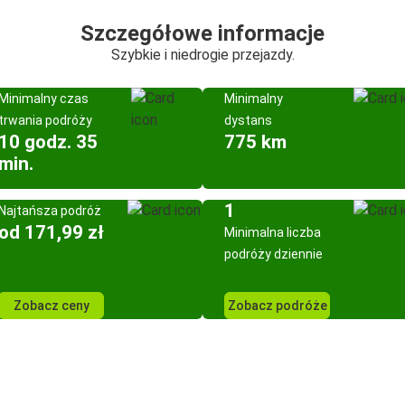
Szczegółowe informacje
Szybkie i niedrogie przejazdy.
Minimalny czas
Minimalny
trwania podróży
dystans
10 godz. 35
775 km
min.
1
Najtańsza podróż
od 171,99 zł
Minimalna liczba
podróży dziennie
Zobacz ceny
Zobacz podróże