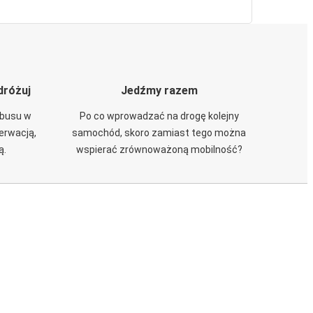
dróżuj
Jedźmy razem
obusu w
Po co wprowadzać na drogę kolejny
zerwacją,
samochód, skoro zamiast tego można
ą.
wspierać zrównoważoną mobilność?