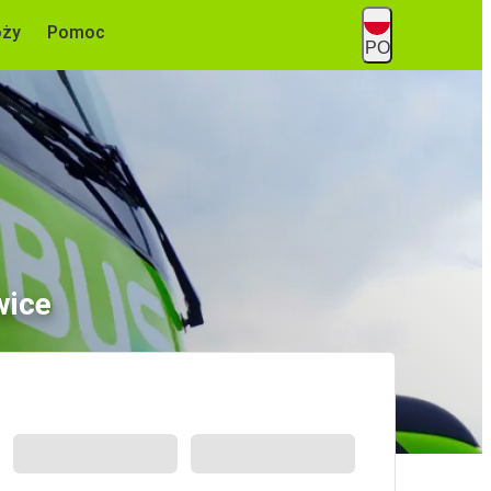
óży
Pomoc
PO
wice