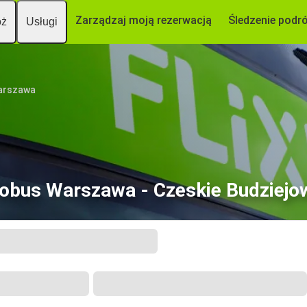
Zarządzaj moją rezerwacją
Śledzenie podr
óż
Usługi
arszawa
obus Warszawa - Czeskie Budziejo