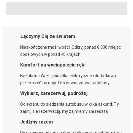
Łączymy Cię ze światem
Nieskończone możliwości. Odkryj ponad 8 000 miejsc
docelowych w ponad 40 krajach.
Komfort na wyciągnięcie ręki
Bezpłatne Wi-Fi, gniazdka elektryczne i dodatkowa
przestrzeń na nogi. Oto nowoczesne autobusy.
Wybierz, zarezerwuj, podróżuj
Od ekranu do siedzenia autobusu w kilka sekund. Ty
zajmij się rezerwacją, my zajmiemy się resztą.
Jedźmy razem
Po co wprowadzać na drogę kolejny samochód, skoro