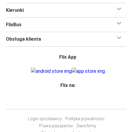
udogodnieniami
, dzięki którym czas szybciej minie.
Kierunki
Większość naszych autobusów jest wyposażona w
bezpłatne Wi-Fi,
toalety i gniazdka elektryczne.
FlixBus
Możesz bezpłatnie zabrać ze sobą
jedną sztuka bagażu
podręcznego i jedną sztukę bagażu głównego
, więc
Obsługa klienta
nawet jeśli wybierasz się w długą podróż, nie musisz się
martwić, że nie wystarczy Ci miejsca w bagażu.
Wszyscy podróżujący z biletami
mają zagwarantowane
Flix App
miejsce siedzące
w naszych autobusach
ale jeśli chcesz
wybrać specjalne miejsce
, możesz zrobić to podczas
zakupu biletu. Do wyboru masz
miejsce klasyczne,
miejsce ze stolikiem, panoramę lub dodatkowe, puste
Flix na:
miejsce obok.
Wystarczy zarezerwować je online w naszej
aplikacji
FlixBusa
podczas zakupu biletu, korzystając z jednej z
dostępnych metod płatności.
Login sprzedawcy
Polityka prywatności
Prawa pasażerów
Dane firmy