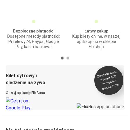
Bezpieczne płatności
Łatwy zakup
Dostępne metody płatności:
Kup bilety online, w naszej
Przelewy24, Paypal, Google
aplikacji lub w sklepie
Pay, karta bankowa
Flixshop
Zaufało na
m
milionó
pasażeró
Bilet cyfrowy i
ponad 500
w
śledzenie na żywo
w
Odkryj aplikację FlixBusa