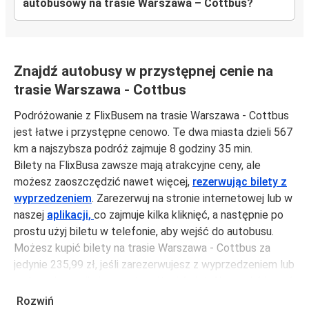
autobusowy na trasie Warszawa – Cottbus?
Znajdź autobusy w przystępnej cenie na
trasie Warszawa - Cottbus
Podróżowanie z FlixBusem na trasie Warszawa - Cottbus
jest łatwe i przystępne cenowo. Te dwa miasta dzieli 567
km a najszybsza podróż zajmuje 8 godziny 35 min.
Bilety na FlixBusa zawsze mają atrakcyjne ceny, ale
możesz zaoszczędzić nawet więcej,
rezerwując bilety z
wyprzedzeniem
. Zarezerwuj na stronie internetowej lub w
naszej
aplikacji,
co zajmuje kilka kliknięć, a następnie po
prostu użyj biletu w telefonie, aby wejść do autobusu.
Możesz kupić bilety na trasie Warszawa - Cottbus za
jedynie 235,99 zł, jeśli zarezerwujesz z wyprzedzeniem lub
na tygodniu, unikając weekendów i świąt. Aby podróżować
szybko, łatwo i zadbać o zmniejszanie śladu węglowego,
Rozwiń