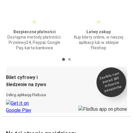
Bezpieczne płatności
Łatwy zakup
Dostępne metody płatności:
Kup bilety online, w naszej
Przelewy24, Paypal, Google
aplikacji lub w sklepie
Pay, karta bankowa
Flixshop
Zaufało na
m
milionó
pasażeró
Bilet cyfrowy i
ponad 500
w
śledzenie na żywo
w
Odkryj aplikację FlixBusa