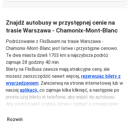
Znajdź autobusy w przystępnej cenie na
trasie Warszawa - Chamonix-Mont-Blanc
Podróżowanie z FlixBusem na trasie Warszawa -
Chamonix-Mont-Blanc jest łatwe i przystępne cenowo.
Te dwa miasta dzieli 1703 km a najszybsza podróż
zajmuje 28 godziny 40 min.
Bilety na FlixBusa zawsze mają atrakcyjne ceny, ale
możesz zaoszczędzić nawet więcej,
rezerwując bilety z
wyprzedzeniem
. Zarezerwuj na stronie internetowej lub w
naszej
aplikacji,
co zajmuje kilka kliknięć, a następnie po
prostu użyj biletu w telefonie, aby wejść do autobusu.
Aby podróżować szybko, łatwo i zadbać o zmniejszanie
śladu węglowego, podróżuj z FlixBusem.
Rozwiń
Podróż z: Warszawa