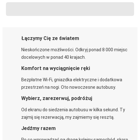
Łączymy Cię ze światem
Nieskończone możliwości. Odkryj ponad 8 000 miejsc
docelowych w ponad 40 krajach.
Komfort na wyciągnięcie ręki
Bezpłatne Wi-Fi, gniazdka elektryczne i dodatkowa
przestrzeń na nogi. Oto nowoczesne autobusy.
Wybierz, zarezerwuj, podróżuj
Od ekranu do siedzenia autobusu w kilka sekund. Ty
zajmij się rezerwacją, my zajmiemy się resztą.
Jedźmy razem
Po co wprowadzać na drogę kolejny samochód, skoro