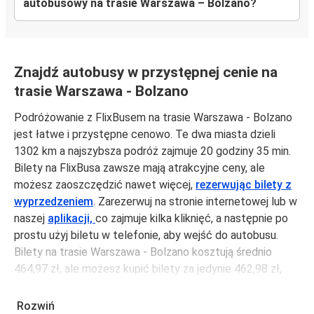
autobusowy na trasie Warszawa – Bolzano?
Znajdź autobusy w przystępnej cenie na
trasie Warszawa - Bolzano
Podróżowanie z FlixBusem na trasie Warszawa - Bolzano
jest łatwe i przystępne cenowo. Te dwa miasta dzieli
1302 km a najszybsza podróż zajmuje 20 godziny 35 min.
Bilety na FlixBusa zawsze mają atrakcyjne ceny, ale
możesz zaoszczędzić nawet więcej,
rezerwując bilety z
wyprzedzeniem
. Zarezerwuj na stronie internetowej lub w
naszej
aplikacji,
co zajmuje kilka kliknięć, a następnie po
prostu użyj biletu w telefonie, aby wejść do autobusu.
Bilety na trasie Warszawa - Bolzano kosztują średnio
464,97 zł, ale możesz kupić bilety za jedynie 462,98 zł,
jeśli zarezerwujesz z wyprzedzeniem lub w dni robocze,
unikając weekendów i świąt. Aby podróżować szybko,
Rozwiń