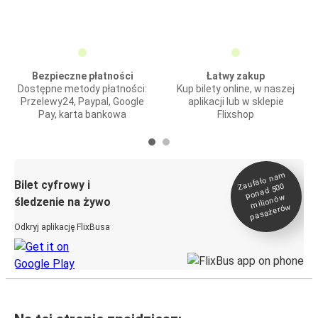
Bezpieczne płatności
Łatwy zakup
Dostępne metody płatności:
Kup bilety online, w naszej
Przelewy24, Paypal, Google
aplikacji lub w sklepie
Pay, karta bankowa
Flixshop
Zaufało na
m
milionó
pasażeró
Bilet cyfrowy i
ponad 500
w
śledzenie na żywo
w
Odkryj aplikację FlixBusa