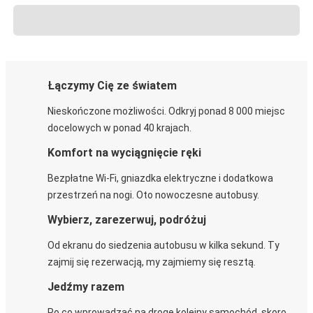
Łączymy Cię ze światem
Nieskończone możliwości. Odkryj ponad 8 000 miejsc
docelowych w ponad 40 krajach.
Komfort na wyciągnięcie ręki
Bezpłatne Wi-Fi, gniazdka elektryczne i dodatkowa
przestrzeń na nogi. Oto nowoczesne autobusy.
Wybierz, zarezerwuj, podróżuj
Od ekranu do siedzenia autobusu w kilka sekund. Ty
zajmij się rezerwacją, my zajmiemy się resztą.
Jedźmy razem
Po co wprowadzać na drogę kolejny samochód, skoro