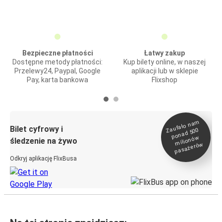
Bezpieczne płatności
Łatwy zakup
Dostępne metody płatności:
Kup bilety online, w naszej
Przelewy24, Paypal, Google
aplikacji lub w sklepie
Pay, karta bankowa
Flixshop
Zaufało na
m
milionó
pasażeró
Bilet cyfrowy i
ponad 500
w
śledzenie na żywo
w
Odkryj aplikację FlixBusa