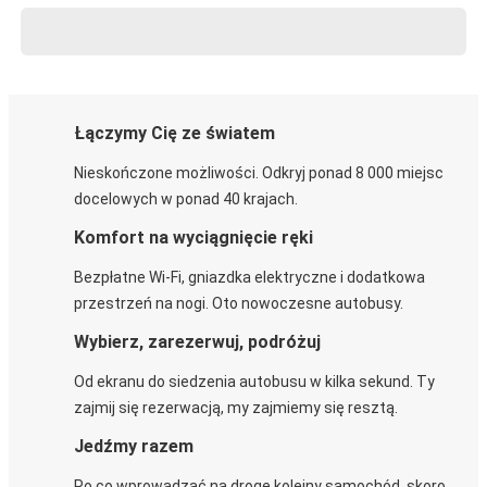
Łączymy Cię ze światem
Nieskończone możliwości. Odkryj ponad 8 000 miejsc
docelowych w ponad 40 krajach.
Komfort na wyciągnięcie ręki
Bezpłatne Wi-Fi, gniazdka elektryczne i dodatkowa
przestrzeń na nogi. Oto nowoczesne autobusy.
Wybierz, zarezerwuj, podróżuj
Od ekranu do siedzenia autobusu w kilka sekund. Ty
zajmij się rezerwacją, my zajmiemy się resztą.
Jedźmy razem
Po co wprowadzać na drogę kolejny samochód, skoro