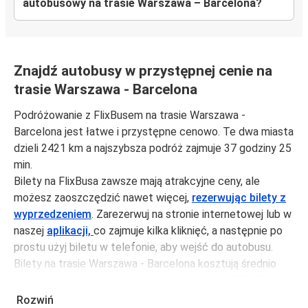
autobusowy na trasie Warszawa – Barcelona?
Znajdź autobusy w przystępnej cenie na
trasie Warszawa - Barcelona
Podróżowanie z FlixBusem na trasie Warszawa -
Barcelona jest łatwe i przystępne cenowo. Te dwa miasta
dzieli 2421 km a najszybsza podróż zajmuje 37 godziny 25
min.
Bilety na FlixBusa zawsze mają atrakcyjne ceny, ale
możesz zaoszczędzić nawet więcej,
rezerwując bilety z
wyprzedzeniem
. Zarezerwuj na stronie internetowej lub w
naszej
aplikacji,
co zajmuje kilka kliknięć, a następnie po
prostu użyj biletu w telefonie, aby wejść do autobusu.
Bilety na trasie Warszawa - Barcelona kosztują średnio
661,99 zł, ale możesz kupić bilety za jedynie 487,97 zł,
jeśli zarezerwujesz z wyprzedzeniem lub w dni robocze,
Rozwiń