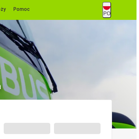
óży
Pomoc
PO
a