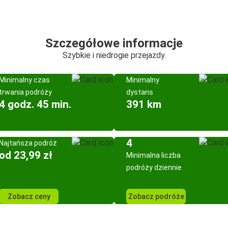
Szczegółowe informacje
Szybkie i niedrogie przejazdy.
Minimalny czas
Minimalny
trwania podróży
dystans
4 godz. 45 min.
391 km
4
Najtańsza podróż
od 23,99 zł
Minimalna liczba
podróży dziennie
Zobacz ceny
Zobacz podróże