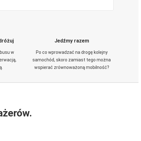
dróżuj
Jedźmy razem
obusu w
Po co wprowadzać na drogę kolejny
zerwacją,
samochód, skoro zamiast tego można
ą.
wspierać zrównoważoną mobilność?
ażerów.