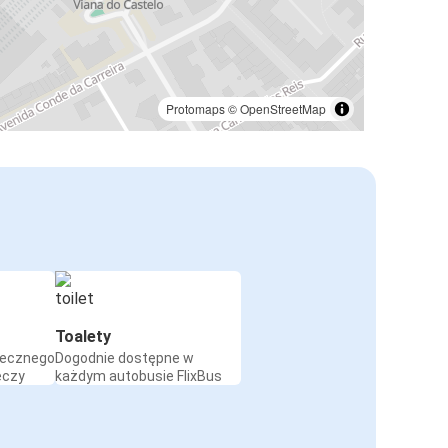
Protomaps
©
OpenStreetMap
Toalety
iecznego
Dogodnie dostępne w
eczy
każdym autobusie FlixBus