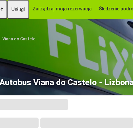
Zarządzaj moją rezerwacją
Śledzenie podr
óż
Usługi
Viana do Castelo
Autobus Viana do Castelo - Lizbon