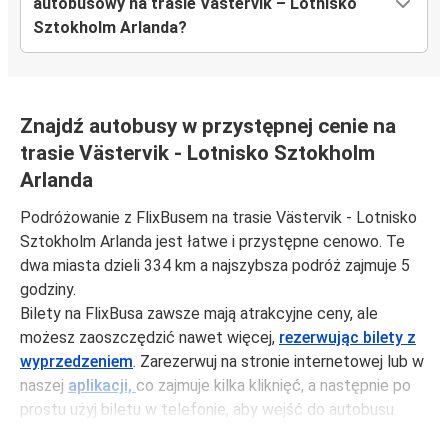
autobusowy na trasie Västervik – Lotnisko
Sztokholm Arlanda?
Znajdź autobusy w przystępnej cenie na
trasie Västervik - Lotnisko Sztokholm
Arlanda
Podróżowanie z FlixBusem na trasie Västervik - Lotnisko
Sztokholm Arlanda jest łatwe i przystępne cenowo. Te
dwa miasta dzieli 334 km a najszybsza podróż zajmuje 5
godziny.
Bilety na FlixBusa zawsze mają atrakcyjne ceny, ale
możesz zaoszczędzić nawet więcej,
rezerwując bilety z
wyprzedzeniem
. Zarezerwuj na stronie internetowej lub w
naszej
aplikacji,
co zajmuje kilka kliknięć, a następnie po
prostu użyj biletu w telefonie, aby wejść do autobusu.
Bilety na trasie Västervik - Lotnisko Sztokholm Arlanda