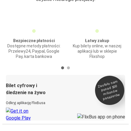
Bezpieczne płatności
Łatwy zakup
Dostępne metody płatności:
Kup bilety online, w naszej
Przelewy24, Paypal, Google
aplikacji lub w sklepie
Pay, karta bankowa
Flixshop
Zaufało na
m
milionó
pasażeró
Bilet cyfrowy i
ponad 500
w
śledzenie na żywo
w
Odkryj aplikację FlixBusa