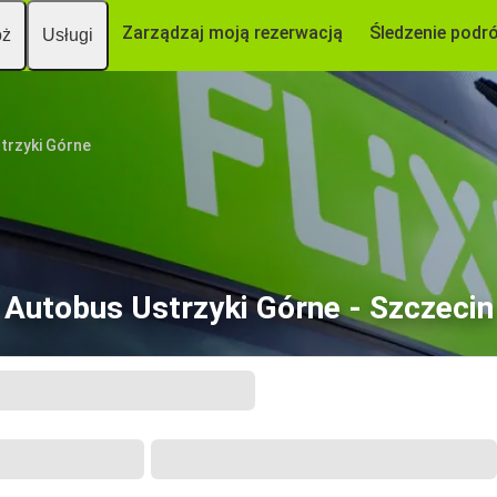
Zarządzaj moją rezerwacją
Śledzenie podr
óż
Usługi
trzyki Górne
Autobus Ustrzyki Górne - Szczecin