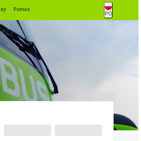
óży
Pomoc
PO