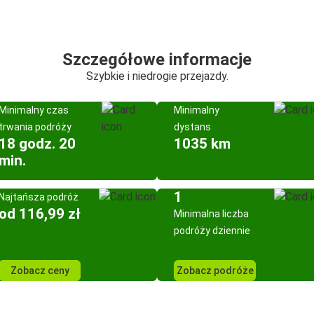
Szczegółowe informacje
Szybkie i niedrogie przejazdy.
Minimalny czas
Minimalny
trwania podróży
dystans
18 godz. 20
1035 km
min.
1
Najtańsza podróż
od 116,99 zł
Minimalna liczba
podróży dziennie
Zobacz ceny
Zobacz podróże