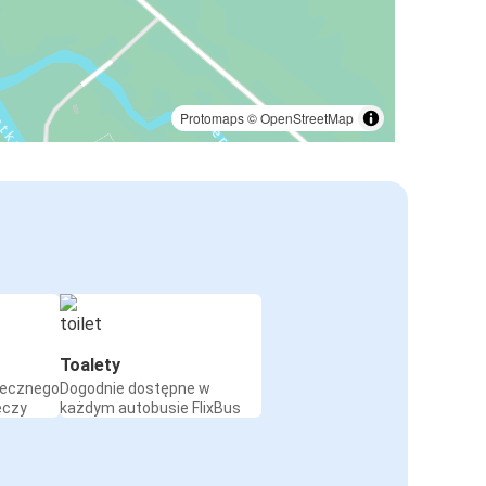
Protomaps
©
OpenStreetMap
Toalety
iecznego
Dogodnie dostępne w
eczy
każdym autobusie FlixBus