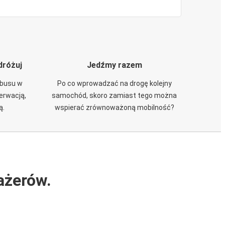
dróżuj
Jedźmy razem
obusu w
Po co wprowadzać na drogę kolejny
zerwacją,
samochód, skoro zamiast tego można
ą.
wspierać zrównoważoną mobilność?
ażerów.