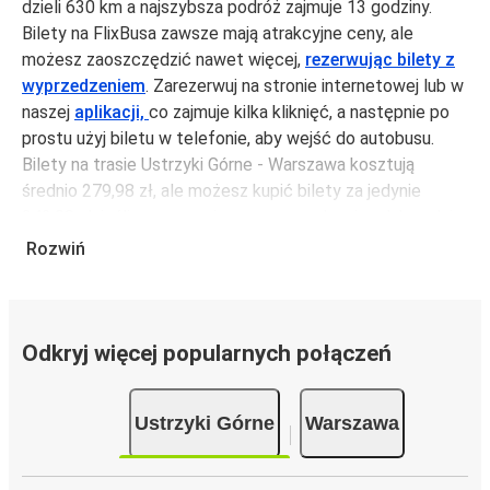
dzieli 630 km a najszybsza podróż zajmuje 13 godziny.
Bilety na FlixBusa zawsze mają atrakcyjne ceny, ale
możesz zaoszczędzić nawet więcej,
rezerwując bilety z
wyprzedzeniem
. Zarezerwuj na stronie internetowej lub w
naszej
aplikacji,
co zajmuje kilka kliknięć, a następnie po
prostu użyj biletu w telefonie, aby wejść do autobusu.
Bilety na trasie Ustrzyki Górne - Warszawa kosztują
średnio 279,98 zł, ale możesz kupić bilety za jedynie
242,98 zł, jeśli zarezerwujesz z wyprzedzeniem lub w dni
robocze, unikając weekendów i świąt. Aby podróżować
Rozwiń
szybko, łatwo i zadbać o zmniejszanie śladu węglowego,
podróżuj z FlixBusem.
Podróż na trasie Ustrzyki Górne - Warszawa
Odkryj więcej popularnych połączeń
Trasa Ustrzyki Górne - Warszawa jest łatwa i wygodna z
FlixBusem, dzięki 2 bezpośrednim połączeniom dziennie.
Ustrzyki Górne
Warszawa
i może zająć
jedynie 13 godziny
.
Podróż autobusem
ma mniejszy wpływ na środowisko
niż podróż samochodem czy samolotem. Stale pracujemy