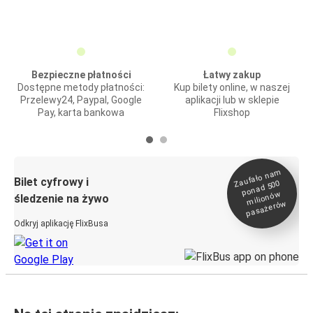
Bezpieczne płatności
Łatwy zakup
Dostępne metody płatności:
Kup bilety online, w naszej
Przelewy24, Paypal, Google
aplikacji lub w sklepie
Pay, karta bankowa
Flixshop
Zaufało na
m
milionó
pasażeró
Bilet cyfrowy i
ponad 500
w
śledzenie na żywo
w
Odkryj aplikację FlixBusa