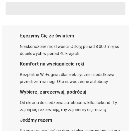
Łączymy Cię ze światem
Nieskończone możliwości. Odkryj ponad 8 000 miejsc
docelowych w ponad 40 krajach.
Komfort na wyciągnięcie ręki
Bezpłatne Wi-Fi, gniazdka elektryczne i dodatkowa
przestrzeń na nogi. Oto nowoczesne autobusy.
Wybierz, zarezerwuj, podróżuj
Od ekranu do siedzenia autobusu w kilka sekund. Ty
zajmij się rezerwacją, my zajmiemy się resztą.
Jedźmy razem
Po co wprowadzać na drogę kolejny samochód, skoro