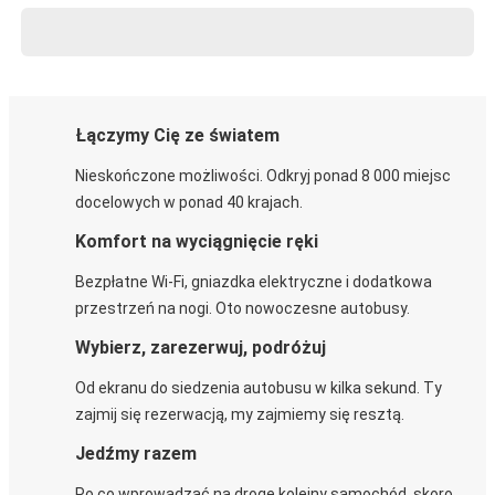
Łączymy Cię ze światem
Nieskończone możliwości. Odkryj ponad 8 000 miejsc
docelowych w ponad 40 krajach.
Komfort na wyciągnięcie ręki
Bezpłatne Wi-Fi, gniazdka elektryczne i dodatkowa
przestrzeń na nogi. Oto nowoczesne autobusy.
Wybierz, zarezerwuj, podróżuj
Od ekranu do siedzenia autobusu w kilka sekund. Ty
zajmij się rezerwacją, my zajmiemy się resztą.
Jedźmy razem
Po co wprowadzać na drogę kolejny samochód, skoro