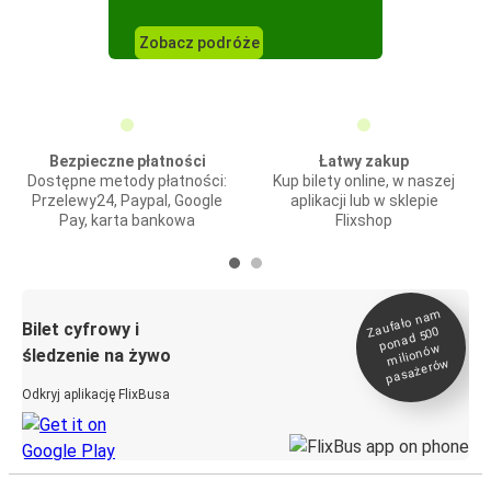
Zobacz podróże
Bezpieczne płatności
Łatwy zakup
Dostępne metody płatności:
Kup bilety online, w naszej
Przelewy24, Paypal, Google
aplikacji lub w sklepie
Pay, karta bankowa
Flixshop
Zaufało na
m
milionó
pasażeró
Bilet cyfrowy i
ponad 500
w
śledzenie na żywo
w
Odkryj aplikację FlixBusa