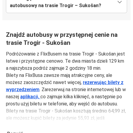
autobusowy na trasie Trogir – Sukošan?
Znajdź autobusy w przystępnej cenie na
trasie Trogir - Sukošan
Podróżowanie z FlixBusem na trasie Trogir - Sukošan jest
łatwe i przystępne cenowo. Te dwa miasta dzieli 129 km
a najszybsza podróż zajmuje 2 godziny 18 min.
Bilety na FlixBusa zawsze mają atrakcyjne ceny, ale
możesz zaoszczędzić nawet więcej,
rezerwując bilety z
wyprzedzeniem
. Zarezerwuj na stronie internetowej lub w
naszej
aplikacji,
co zajmuje kilka kliknięć, a następnie po
prostu użyj biletu w telefonie, aby wejść do autobusu.
Bilety na trasie Trogir - Sukošan kosztują średnio 64,99 zł,
ale możesz kupić bilety za jedynie 55,93 zł, jeśli
zarezerwujesz z wyprzedzeniem lub w dni robocze,
unikając weekendów i świąt. Aby podróżować szybko,