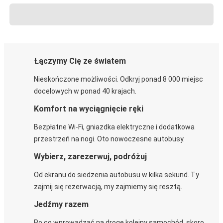
Łączymy Cię ze światem
Nieskończone możliwości. Odkryj ponad 8 000 miejsc
docelowych w ponad 40 krajach.
Komfort na wyciągnięcie ręki
Bezpłatne Wi-Fi, gniazdka elektryczne i dodatkowa
przestrzeń na nogi. Oto nowoczesne autobusy.
Wybierz, zarezerwuj, podróżuj
Od ekranu do siedzenia autobusu w kilka sekund. Ty
zajmij się rezerwacją, my zajmiemy się resztą.
Jedźmy razem
Po co wprowadzać na drogę kolejny samochód, skoro