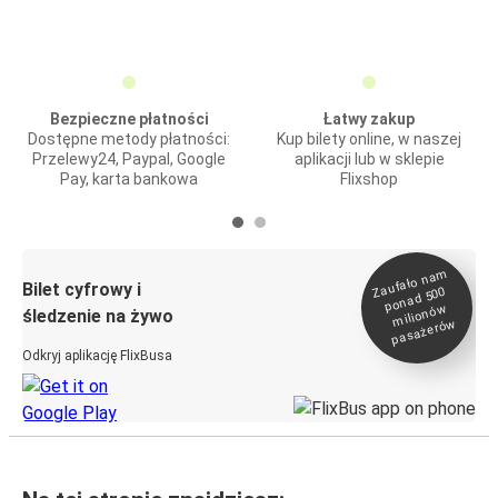
Bezpieczne płatności
Łatwy zakup
Dostępne metody płatności:
Kup bilety online, w naszej
Przelewy24, Paypal, Google
aplikacji lub w sklepie
Pay, karta bankowa
Flixshop
Zaufało na
m
milionó
pasażeró
Bilet cyfrowy i
ponad 500
w
śledzenie na żywo
w
Odkryj aplikację FlixBusa