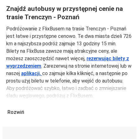
Znajdź autobusy w przystępnej cenie na
trasie Trenczyn - Poznań
Podróżowanie z FlixBusem na trasie Trenczyn - Poznań
jest łatwe i przystępne cenowo. Te dwa miasta dzieli 726
km a najszybsza podróż zajmuje 13 godziny 15 min.
Bilety na FlixBusa zawsze mają atrakcyjne ceny, ale
możesz zaoszczędzić nawet więcej,
rezerwując bilety z
wyprzedzeniem
. Zarezerwuj na stronie internetowej lub w
naszej
aplikacji,
co zajmuje kilka kliknięć, a następnie po
prostu użyj biletu w telefonie, aby wejść do autobusu.
Aby podróżować szybko, łatwo i zadbać o zmniejszanie
śladu węglowego, podróżuj z FlixBusem.
Podróż z: Trenczyn
Rozwiń
Trenczyn: podróżujesz z tego miasta i nie znasz go zbyt
dobrze? Oto wszystko, co musisz wiedzieć.
Trenczyn jest węzłem komunikacyjnym z
przystankiem