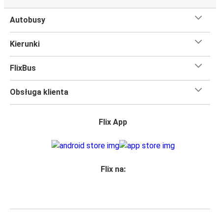
Podróż na trasie Tarnów - Hamburg na pokładzie FlixBusa
Autobusy
oznacza wygodną podróż w wielkim stylu, z
udogodnieniami
, dzięki którym czas szybciej minie.
Kierunki
Większość naszych autobusów jest wyposażona w
bezpłatne Wi-Fi,
toalety i gniazdka elektryczne.
FlixBus
Możesz bezpłatnie zabrać ze sobą
jedną sztuka bagażu
podręcznego i jedną sztukę bagażu głównego
, więc
Obsługa klienta
nawet jeśli wybierasz się w długą podróż, nie musisz się
martwić, że nie wystarczy Ci miejsca w bagażu.
Wszyscy podróżujący z biletami
mają zagwarantowane
Flix App
miejsce siedzące
w naszych autobusach
ale jeśli chcesz
wybrać specjalne miejsce
, możesz zrobić to podczas
zakupu biletu. Do wyboru masz
miejsce klasyczne,
miejsce ze stolikiem, panoramę lub dodatkowe, puste
Flix na:
miejsce obok.
Wystarczy zarezerwować je online w naszej
aplikacji
FlixBusa
podczas zakupu biletu, korzystając z jednej z
dostępnych metod płatności.