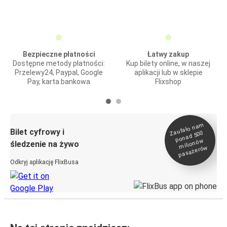
Bezpieczne płatności
Łatwy zakup
Dostępne metody płatności:
Kup bilety online, w naszej
Przelewy24, Paypal, Google
aplikacji lub w sklepie
Pay, karta bankowa
Flixshop
Zaufało na
m
milionó
pasażeró
Bilet cyfrowy i
ponad 500
w
śledzenie na żywo
w
Odkryj aplikację FlixBusa