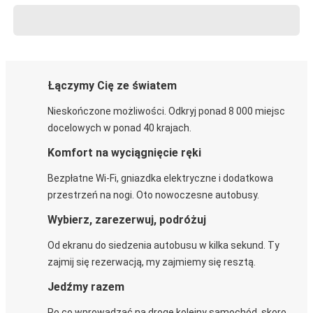
Łączymy Cię ze światem
Nieskończone możliwości. Odkryj ponad 8 000 miejsc
docelowych w ponad 40 krajach.
Komfort na wyciągnięcie ręki
Bezpłatne Wi-Fi, gniazdka elektryczne i dodatkowa
przestrzeń na nogi. Oto nowoczesne autobusy.
Wybierz, zarezerwuj, podróżuj
Od ekranu do siedzenia autobusu w kilka sekund. Ty
zajmij się rezerwacją, my zajmiemy się resztą.
Jedźmy razem
Po co wprowadzać na drogę kolejny samochód, skoro