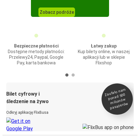
Zobacz podróże
Bezpieczne płatności
Łatwy zakup
Dostępne metody płatności:
Kup bilety online, w naszej
Przelewy24, Paypal, Google
aplikacji lub w sklepie
Pay, karta bankowa
Flixshop
Zaufało na
m
milionó
pasażeró
Bilet cyfrowy i
ponad 500
w
śledzenie na żywo
w
Odkryj aplikację FlixBusa