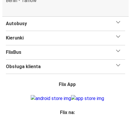
Berlin - Tarnów
Czego się spodziewać na pokładzie FlixBusa na
trasie Tarnów - Katowice
Autobusy
Podróż na trasie Tarnów - Katowice na pokładzie FlixBusa
oznacza wygodną podróż w wielkim stylu, z
Kierunki
udogodnieniami
, dzięki którym czas szybciej minie.
Większość naszych autobusów jest wyposażona w
FlixBus
bezpłatne Wi-Fi,
toalety i gniazdka elektryczne.
Możesz bezpłatnie zabrać ze sobą
jedną sztuka bagażu
Obsługa klienta
podręcznego i jedną sztukę bagażu głównego
, więc
nawet jeśli wybierasz się w długą podróż, nie musisz się
martwić, że nie wystarczy Ci miejsca w bagażu.
Flix App
Wszyscy podróżujący z biletami
mają zagwarantowane
miejsce siedzące
w naszych autobusach
ale jeśli chcesz
wybrać specjalne miejsce
, możesz zrobić to podczas
zakupu biletu. Do wyboru masz
miejsce klasyczne,
Flix na:
miejsce ze stolikiem, panoramę lub dodatkowe, puste
miejsce obok.