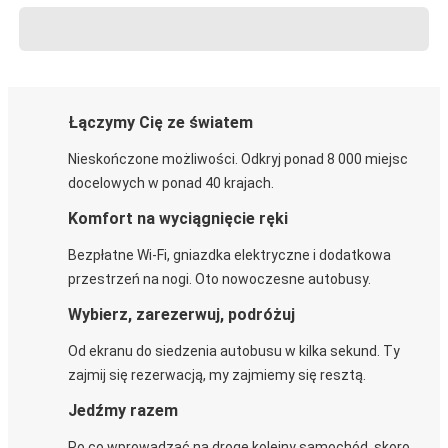
Łączymy Cię ze światem
Nieskończone możliwości. Odkryj ponad 8 000 miejsc
docelowych w ponad 40 krajach.
Komfort na wyciągnięcie ręki
Bezpłatne Wi-Fi, gniazdka elektryczne i dodatkowa
przestrzeń na nogi. Oto nowoczesne autobusy.
Wybierz, zarezerwuj, podróżuj
Od ekranu do siedzenia autobusu w kilka sekund. Ty
zajmij się rezerwacją, my zajmiemy się resztą.
Jedźmy razem
Po co wprowadzać na drogę kolejny samochód, skoro