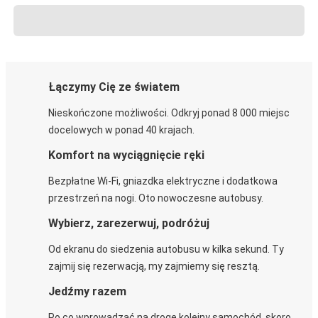
Łączymy Cię ze światem
Nieskończone możliwości. Odkryj ponad 8 000 miejsc
docelowych w ponad 40 krajach.
Komfort na wyciągnięcie ręki
Bezpłatne Wi-Fi, gniazdka elektryczne i dodatkowa
przestrzeń na nogi. Oto nowoczesne autobusy.
Wybierz, zarezerwuj, podróżuj
Od ekranu do siedzenia autobusu w kilka sekund. Ty
zajmij się rezerwacją, my zajmiemy się resztą.
Jedźmy razem
Po co wprowadzać na drogę kolejny samochód, skoro