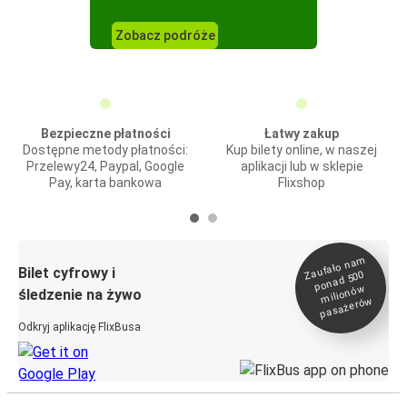
Zobacz podróże
Bezpieczne płatności
Łatwy zakup
Dostępne metody płatności:
Kup bilety online, w naszej
Przelewy24, Paypal, Google
aplikacji lub w sklepie
Pay, karta bankowa
Flixshop
Zaufało na
m
milionó
pasażeró
Bilet cyfrowy i
ponad 500
w
śledzenie na żywo
w
Odkryj aplikację FlixBusa