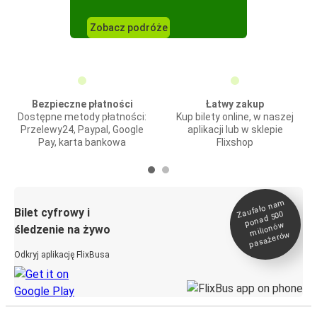
Zobacz podróże
Bezpieczne płatności
Łatwy zakup
Dostępne metody płatności:
Kup bilety online, w naszej
Przelewy24, Paypal, Google
aplikacji lub w sklepie
Pay, karta bankowa
Flixshop
Zaufało na
m
milionó
pasażeró
Bilet cyfrowy i
ponad 500
w
śledzenie na żywo
w
Odkryj aplikację FlixBusa