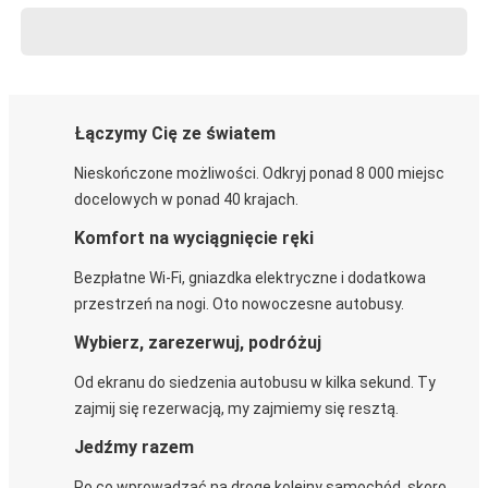
Łączymy Cię ze światem
Nieskończone możliwości. Odkryj ponad 8 000 miejsc
docelowych w ponad 40 krajach.
Komfort na wyciągnięcie ręki
Bezpłatne Wi-Fi, gniazdka elektryczne i dodatkowa
przestrzeń na nogi. Oto nowoczesne autobusy.
Wybierz, zarezerwuj, podróżuj
Od ekranu do siedzenia autobusu w kilka sekund. Ty
zajmij się rezerwacją, my zajmiemy się resztą.
Jedźmy razem
Po co wprowadzać na drogę kolejny samochód, skoro