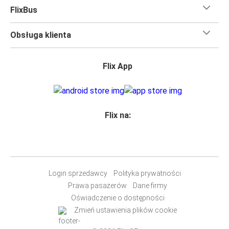
bezpłatne Wi-Fi,
toalety i gniazdka elektryczne.
FlixBus
Możesz bezpłatnie zabrać ze sobą
jedną sztuka bagażu
podręcznego i jedną sztukę bagażu głównego
, więc
Obsługa klienta
nawet jeśli wybierasz się w długą podróż, nie musisz się
martwić, że nie wystarczy Ci miejsca w bagażu.
Wszyscy podróżujący z biletami
mają zagwarantowane
Flix App
miejsce siedzące
w naszych autobusach
ale jeśli chcesz
wybrać specjalne miejsce
, możesz zrobić to podczas
zakupu biletu. Do wyboru masz
miejsce klasyczne,
miejsce ze stolikiem, panoramę lub dodatkowe, puste
Flix na:
miejsce obok.
Wystarczy zarezerwować je online w naszej
aplikacji
FlixBusa
podczas zakupu biletu, korzystając z jednej z
dostępnych metod płatności.
Login sprzedawcy
Polityka prywatności
Prawa pasażerów
Dane firmy
Oświadczenie o dostępności
Zmień ustawienia plików cookie