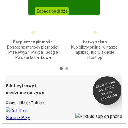
Zobacz podróże
Bezpieczne płatności
Łatwy zakup
Dostępne metody płatności:
Kup bilety online, w naszej
Przelewy24, Paypal, Google
aplikacji lub w sklepie
Pay, karta bankowa
Flixshop
Zaufało na
m
milionó
pasażeró
Bilet cyfrowy i
ponad 500
w
śledzenie na żywo
w
Odkryj aplikację FlixBusa