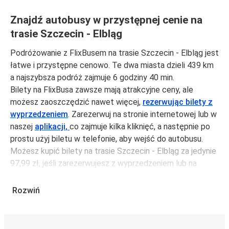
Znajdź autobusy w przystępnej cenie na
trasie Szczecin - Elbląg
Podróżowanie z FlixBusem na trasie Szczecin - Elbląg jest
łatwe i przystępne cenowo. Te dwa miasta dzieli 439 km
a najszybsza podróż zajmuje 6 godziny 40 min.
Bilety na FlixBusa zawsze mają atrakcyjne ceny, ale
możesz zaoszczędzić nawet więcej,
rezerwując bilety z
wyprzedzeniem
. Zarezerwuj na stronie internetowej lub w
naszej
aplikacji,
co zajmuje kilka kliknięć, a następnie po
prostu użyj biletu w telefonie, aby wejść do autobusu.
Możesz kupić bilety na trasie Szczecin - Elbląg za jedynie
97,99 zł, jeśli zarezerwujesz z wyprzedzeniem lub na
tygodniu, unikając weekendów i świąt. Aby podróżować
szybko, łatwo i zadbać o zmniejszanie śladu węglowego,
Rozwiń
podróżuj z FlixBusem.
Podróż na trasie Szczecin - Elbląg