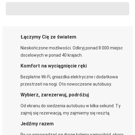
Łączymy Cię ze światem
Nieskończone możliwości. Odkryj ponad 8 000 miejsc
docelowych w ponad 40 krajach.
Komfort na wyciągnięcie ręki
Bezpłatne Wi-Fi, gniazdka elektryczne i dodatkowa
przestrzeń na nogi. Oto nowoczesne autobusy.
Wybierz, zarezerwuj, podróżuj
Od ekranu do siedzenia autobusu w kilka sekund. Ty
zajmij się rezerwacją, my zajmiemy się resztą.
Jedźmy razem
Po co wprowadzać na drogę kolejny samochód, skoro