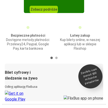
Zobacz podróże
Bezpieczne płatności
Łatwy zakup
Dostępne metody płatności:
Kup bilety online, w naszej
Przelewy24, Paypal, Google
aplikacji lub w sklepie
Pay, karta bankowa
Flixshop
Zaufało na
m
milionó
pasażeró
Bilet cyfrowy i
ponad 500
w
śledzenie na żywo
w
Odkryj aplikację FlixBusa