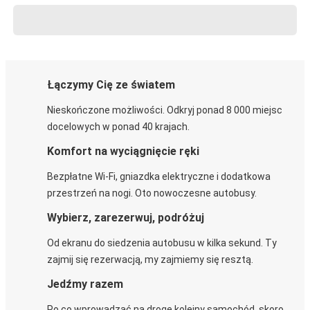
Łączymy Cię ze światem
Nieskończone możliwości. Odkryj ponad 8 000 miejsc
docelowych w ponad 40 krajach.
Komfort na wyciągnięcie ręki
Bezpłatne Wi-Fi, gniazdka elektryczne i dodatkowa
przestrzeń na nogi. Oto nowoczesne autobusy.
Wybierz, zarezerwuj, podróżuj
Od ekranu do siedzenia autobusu w kilka sekund. Ty
zajmij się rezerwacją, my zajmiemy się resztą.
Jedźmy razem
Po co wprowadzać na drogę kolejny samochód, skoro