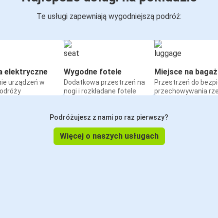
Te usługi zapewniają wygodniejszą podróż:
a elektryczne
Wygodne fotele
Miejsce na bagaż
ie urządzeń w
Dodatkowa przestrzeń na
Przestrzeń do bezp
podróży
nogi i rozkładane fotele
przechowywania rz
Podróżujesz z nami po raz pierwszy?
Więcej o naszych usługach