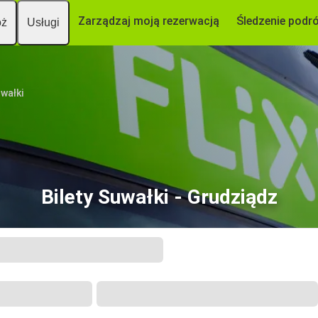
Zarządzaj moją rezerwacją
Śledzenie podr
óż
Usługi
wałki
Bilety Suwałki - Grudziądz