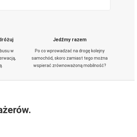
dróżuj
Jedźmy razem
obusu w
Po co wprowadzać na drogę kolejny
zerwacją,
samochód, skoro zamiast tego można
ą.
wspierać zrównoważoną mobilność?
ażerów.