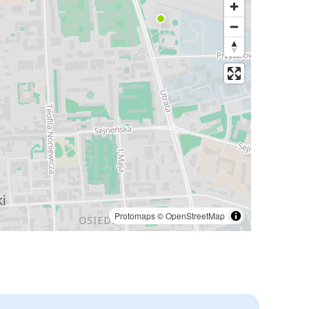
Protomaps
©
OpenStreetMap