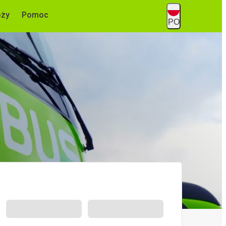
óży
Pomoc
PO