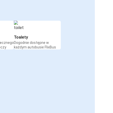
Toalety
iecznego
Dogodnie dostępne w
eczy
każdym autobusie FlixBus