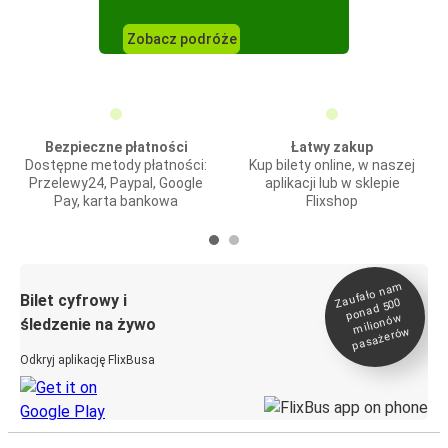
Zobacz podróże
Bezpieczne płatności
Łatwy zakup
Dostępne metody płatności:
Kup bilety online, w naszej
Przelewy24, Paypal, Google
aplikacji lub w sklepie
Pay, karta bankowa
Flixshop
Zaufało na
m
milionó
pasażeró
Bilet cyfrowy i
ponad 500
w
śledzenie na żywo
w
Odkryj aplikację FlixBusa