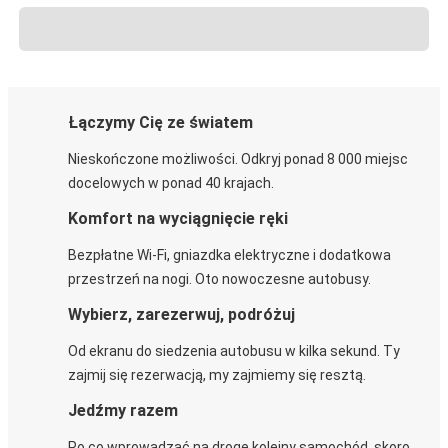
Łączymy Cię ze światem
Nieskończone możliwości. Odkryj ponad 8 000 miejsc
docelowych w ponad 40 krajach.
Komfort na wyciągnięcie ręki
Bezpłatne Wi-Fi, gniazdka elektryczne i dodatkowa
przestrzeń na nogi. Oto nowoczesne autobusy.
Wybierz, zarezerwuj, podróżuj
Od ekranu do siedzenia autobusu w kilka sekund. Ty
zajmij się rezerwacją, my zajmiemy się resztą.
Jedźmy razem
Po co wprowadzać na drogę kolejny samochód, skoro