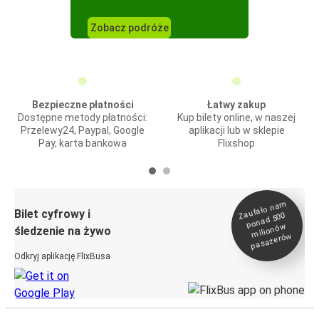
Zobacz podróże
Bezpieczne płatności
Łatwy zakup
Dostępne metody płatności:
Kup bilety online, w naszej
Przelewy24, Paypal, Google
aplikacji lub w sklepie
Pay, karta bankowa
Flixshop
Zaufało na
m
milionó
pasażeró
Bilet cyfrowy i
ponad 500
w
śledzenie na żywo
w
Odkryj aplikację FlixBusa