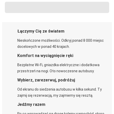
Łączymy Cię ze światem
Nieskończone możliwości. Odkryj ponad 8 000 miejsc
docelowych w ponad 40 krajach.
Komfort na wyciągnięcie ręki
Bezpłatne Wi-Fi, gniazdka elektryczne i dodatkowa
przestrzeń na nogi. Oto nowoczesne autobusy.
Wybierz, zarezerwuj, podróżuj
Od ekranu do siedzenia autobusu w kilka sekund. Ty
zajmij się rezerwacją, my zajmiemy się resztą.
Jedźmy razem
Po co wprowadzać na drogę kolejny samochód, skoro