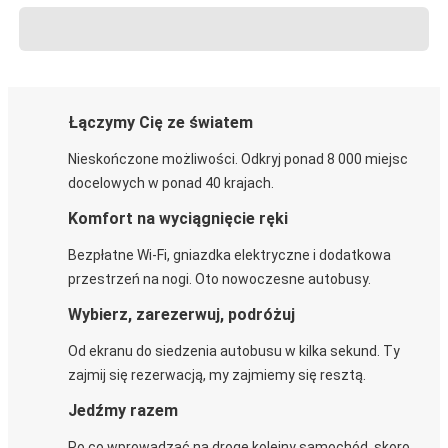
Łączymy Cię ze światem
Nieskończone możliwości. Odkryj ponad 8 000 miejsc
docelowych w ponad 40 krajach.
Komfort na wyciągnięcie ręki
Bezpłatne Wi-Fi, gniazdka elektryczne i dodatkowa
przestrzeń na nogi. Oto nowoczesne autobusy.
Wybierz, zarezerwuj, podróżuj
Od ekranu do siedzenia autobusu w kilka sekund. Ty
zajmij się rezerwacją, my zajmiemy się resztą.
Jedźmy razem
Po co wprowadzać na drogę kolejny samochód, skoro