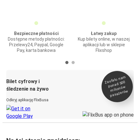
Bezpieczne płatności
Łatwy zakup
Dostępne metody płatności:
Kup bilety online, w naszej
Przelewy24, Paypal, Google
aplikacji lub w sklepie
Pay, karta bankowa
Flixshop
Zaufało na
m
milionó
pasażeró
Bilet cyfrowy i
ponad 500
w
śledzenie na żywo
w
Odkryj aplikację FlixBusa