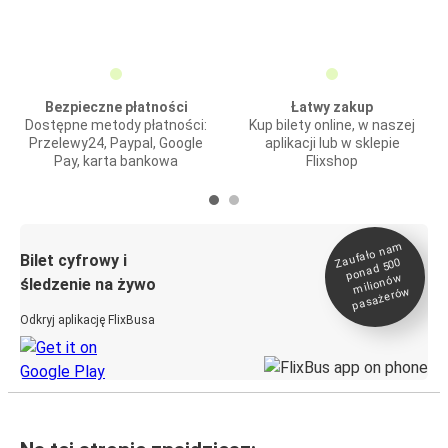
Bezpieczne płatności
Łatwy zakup
Dostępne metody płatności:
Kup bilety online, w naszej
Przelewy24, Paypal, Google
aplikacji lub w sklepie
Pay, karta bankowa
Flixshop
Zaufało na
m
milionó
pasażeró
Bilet cyfrowy i
ponad 500
w
śledzenie na żywo
w
Odkryj aplikację FlixBusa