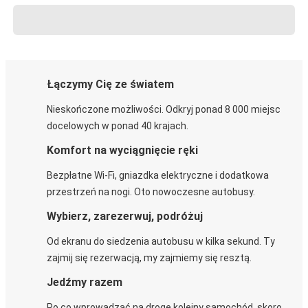
Łączymy Cię ze światem
Nieskończone możliwości. Odkryj ponad 8 000 miejsc
docelowych w ponad 40 krajach.
Komfort na wyciągnięcie ręki
Bezpłatne Wi-Fi, gniazdka elektryczne i dodatkowa
przestrzeń na nogi. Oto nowoczesne autobusy.
Wybierz, zarezerwuj, podróżuj
Od ekranu do siedzenia autobusu w kilka sekund. Ty
zajmij się rezerwacją, my zajmiemy się resztą.
Jedźmy razem
Po co wprowadzać na drogę kolejny samochód, skoro