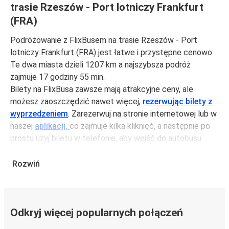
trasie Rzeszów - Port lotniczy Frankfurt
(FRA)
Podróżowanie z FlixBusem na trasie Rzeszów - Port
lotniczy Frankfurt (FRA) jest łatwe i przystępne cenowo.
Te dwa miasta dzieli 1207 km a najszybsza podróż
zajmuje 17 godziny 55 min.
Bilety na FlixBusa zawsze mają atrakcyjne ceny, ale
możesz zaoszczędzić nawet więcej,
rezerwując bilety z
wyprzedzeniem
. Zarezerwuj na stronie internetowej lub w
naszej
aplikacji,
co zajmuje kilka kliknięć, a następnie po
prostu użyj biletu w telefonie, aby wejść do autobusu.
Aby podróżować szybko, łatwo i zadbać o zmniejszanie
śladu węglowego, podróżuj z FlixBusem.
Rozwiń
Podróż z: Rzeszów
Rzeszów: podróżujesz z tego miasta i nie znasz go zbyt
Odkryj więcej popularnych połączeń
dobrze? Oto wszystko, co musisz wiedzieć.
Rzeszów jest węzłem komunikacyjnym z
przystankiem