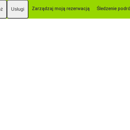
Zarządzaj moją rezerwacją
Śledzenie podr
óż
Usługi