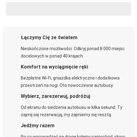
Łączymy Cię ze światem
Nieskończone możliwości. Odkryj ponad 8 000 miejsc
docelowych w ponad 40 krajach.
Komfort na wyciągnięcie ręki
Bezpłatne Wi-Fi, gniazdka elektryczne i dodatkowa
przestrzeń na nogi. Oto nowoczesne autobusy.
Wybierz, zarezerwuj, podróżuj
Od ekranu do siedzenia autobusu w kilka sekund. Ty
zajmij się rezerwacją, my zajmiemy się resztą.
Jedźmy razem
Po co wprowadzać na drogę kolejny samochód, skoro