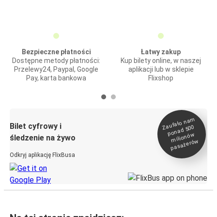
Bezpieczne płatności
Łatwy zakup
Dostępne metody płatności:
Kup bilety online, w naszej
Przelewy24, Paypal, Google
aplikacji lub w sklepie
Pay, karta bankowa
Flixshop
Zaufało na
m
milionó
pasażeró
Bilet cyfrowy i
ponad 500
w
śledzenie na żywo
w
Odkryj aplikację FlixBusa