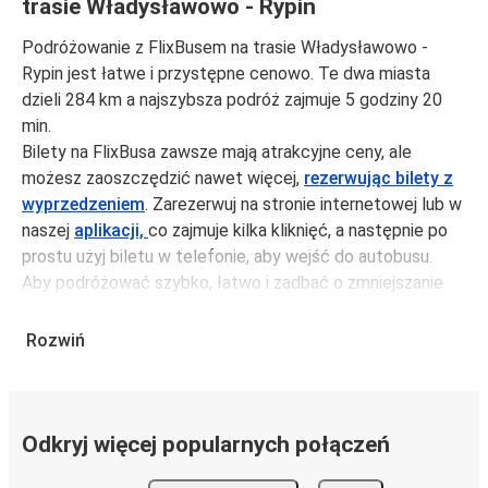
trasie Władysławowo - Rypin
Podróżowanie z FlixBusem na trasie Władysławowo -
Rypin jest łatwe i przystępne cenowo. Te dwa miasta
dzieli 284 km a najszybsza podróż zajmuje 5 godziny 20
min.
Bilety na FlixBusa zawsze mają atrakcyjne ceny, ale
możesz zaoszczędzić nawet więcej,
rezerwując bilety z
wyprzedzeniem
. Zarezerwuj na stronie internetowej lub w
naszej
aplikacji,
co zajmuje kilka kliknięć, a następnie po
prostu użyj biletu w telefonie, aby wejść do autobusu.
Aby podróżować szybko, łatwo i zadbać o zmniejszanie
śladu węglowego, podróżuj z FlixBusem.
Rozwiń
Podróż z: Władysławowo
Władysławowo: podróżujesz z tego miasta i nie znasz go
zbyt dobrze? Oto wszystko, co musisz wiedzieć.
Władysławowo jest węzłem komunikacyjnym z
Odkryj więcej popularnych połączeń
przystankiem autobusowym
; 51 połączeniami do innych