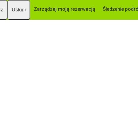
Zarządzaj moją rezerwacją
Śledzenie podr
óż
Usługi