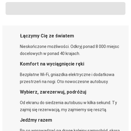
Łączymy Cię ze światem
Nieskończone możliwości. Odkryj ponad 8 000 miejsc
docelowych w ponad 40 krajach.
Komfort na wyciągnięcie ręki
Bezpłatne Wi-Fi, gniazdka elektryczne i dodatkowa
przestrzeń na nogi. Oto nowoczesne autobusy.
Wybierz, zarezerwuj, podróżuj
Od ekranu do siedzenia autobusu w kilka sekund. Ty
zajmij się rezerwacją, my zajmiemy się resztą.
Jedźmy razem
Po co wprowadzać na drogę kolejny samochód, skoro