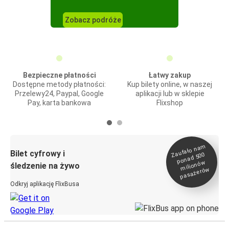
Zobacz podróże
Bezpieczne płatności
Łatwy zakup
Dostępne metody płatności:
Kup bilety online, w naszej
Przelewy24, Paypal, Google
aplikacji lub w sklepie
Pay, karta bankowa
Flixshop
Zaufało na
m
milionó
pasażeró
Bilet cyfrowy i
ponad 500
w
śledzenie na żywo
w
Odkryj aplikację FlixBusa