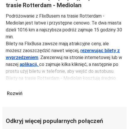
trasie Rotterdam - Mediolan
Podróżowanie z FlixBusem na trasie Rotterdam -
Mediolan jest łatwe i przystępne cenowo. Te dwa miasta
dzieli 1016 km a najszybsza podróż zajmuje 15 godziny 30
min.
Bilety na FlixBusa zawsze mają atrakcyjne ceny, ale
możesz zaoszczędzić nawet więcej,
rezerwując bilety z
wyprzedzeniem
. Zarezerwuj na stronie internetowej lub w
naszej
aplikacji,
co zajmuje kilka kliknięć, a następnie po
prostu użyj biletu w telefonie, aby wejść do autobusu.
Bilety na trasie Rotterdam - Mediolan kosztują średnio
619,99 zł, ale możesz kupić bilety za jedynie 343,99 zł,
jeśli zarezerwujesz z wyprzedzeniem lub w dni robocze,
Rozwiń
unikając weekendów i świąt. Aby podróżować szybko,
łatwo i zadbać o zmniejszanie śladu węglowego, podróżuj
z FlixBusem.
Odkryj więcej popularnych połączeń
Podróż na trasie Rotterdam - Mediolan