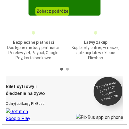
Zobacz podróże
Bezpieczne płatności
Łatwy zakup
Dostępne metody płatności:
Kup bilety online, w naszej
Przelewy24, Paypal, Google
aplikacji lub w sklepie
Pay, karta bankowa
Flixshop
Zaufało na
m
milionó
pasażeró
Bilet cyfrowy i
ponad 500
w
śledzenie na żywo
w
Odkryj aplikację FlixBusa