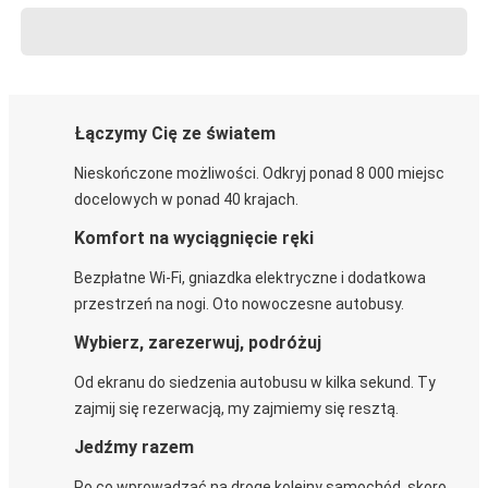
Łączymy Cię ze światem
Nieskończone możliwości. Odkryj ponad 8 000 miejsc
docelowych w ponad 40 krajach.
Komfort na wyciągnięcie ręki
Bezpłatne Wi-Fi, gniazdka elektryczne i dodatkowa
przestrzeń na nogi. Oto nowoczesne autobusy.
Wybierz, zarezerwuj, podróżuj
Od ekranu do siedzenia autobusu w kilka sekund. Ty
zajmij się rezerwacją, my zajmiemy się resztą.
Jedźmy razem
Po co wprowadzać na drogę kolejny samochód, skoro