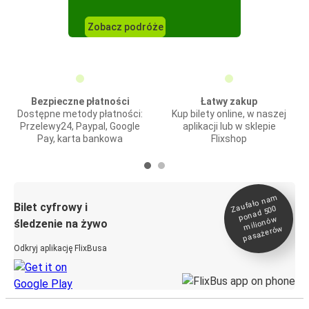
Zobacz podróże
Bezpieczne płatności
Łatwy zakup
Dostępne metody płatności:
Kup bilety online, w naszej
Przelewy24, Paypal, Google
aplikacji lub w sklepie
Pay, karta bankowa
Flixshop
Zaufało na
m
milionó
pasażeró
Bilet cyfrowy i
ponad 500
w
śledzenie na żywo
w
Odkryj aplikację FlixBusa