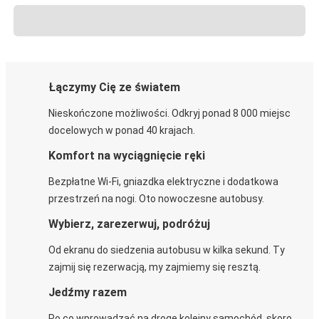
Łączymy Cię ze światem
Nieskończone możliwości. Odkryj ponad 8 000 miejsc
docelowych w ponad 40 krajach.
Komfort na wyciągnięcie ręki
Bezpłatne Wi-Fi, gniazdka elektryczne i dodatkowa
przestrzeń na nogi. Oto nowoczesne autobusy.
Wybierz, zarezerwuj, podróżuj
Od ekranu do siedzenia autobusu w kilka sekund. Ty
zajmij się rezerwacją, my zajmiemy się resztą.
Jedźmy razem
Po co wprowadzać na drogę kolejny samochód, skoro