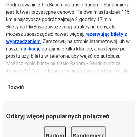
Podróżowanie z FlixBusem na trasie Radom - Sandomierz
jest łatwe i przystępne cenowo. Te dwa miasta dzieli 115
km a najszybsza podróż zajmuje 2 godziny 17 min.
Bilety na FlixBusa zawsze mają atrakcyjne ceny, ale
możesz zaoszczędzić nawet więcej,
rezerwując bilety z
wyprzedzeniem
. Zarezerwuj na stronie internetowej lub w
naszej
aplikacji,
co zajmuje kilka kliknięć, a następnie po
prostu użyj biletu w telefonie, aby wejść do autobusu.
Możesz kupić bilety na trasie Radom - Sandomierz za
jedynie 29,99 zł, jeśli zarezerwujesz z wyprzedzeniem lub
na tygodniu, unikając weekendów i świąt. Aby podróżować
szybko, łatwo i zadbać o zmniejszanie śladu węglowego,
Rozwiń
podróżuj z FlixBusem.
Podróż na trasie Radom - Sandomierz
Trasa Radom - Sandomierz jest łatwa i wygodna z
Odkryj więcej popularnych połączeń
FlixBusem, dzięki 2 bezpośrednim połączeniom dziennie.
i może zająć
jedynie 2 godziny 17 min
.
Radom
Sandomierz
Podróż autobusem
ma mniejszy wpływ na środowisko