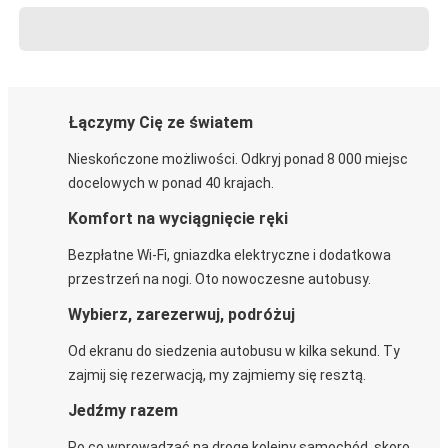
Łączymy Cię ze światem
Nieskończone możliwości. Odkryj ponad 8 000 miejsc
docelowych w ponad 40 krajach.
Komfort na wyciągnięcie ręki
Bezpłatne Wi-Fi, gniazdka elektryczne i dodatkowa
przestrzeń na nogi. Oto nowoczesne autobusy.
Wybierz, zarezerwuj, podróżuj
Od ekranu do siedzenia autobusu w kilka sekund. Ty
zajmij się rezerwacją, my zajmiemy się resztą.
Jedźmy razem
Po co wprowadzać na drogę kolejny samochód, skoro