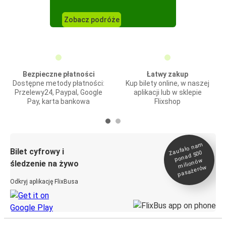
Zobacz podróże
Bezpieczne płatności
Łatwy zakup
Dostępne metody płatności:
Kup bilety online, w naszej
Przelewy24, Paypal, Google
aplikacji lub w sklepie
Pay, karta bankowa
Flixshop
Zaufało na
m
milionó
pasażeró
Bilet cyfrowy i
ponad 500
w
śledzenie na żywo
w
Odkryj aplikację FlixBusa