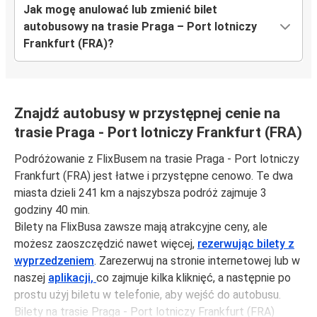
Jak mogę anulować lub zmienić bilet
autobusowy na trasie Praga – Port lotniczy
Frankfurt (FRA)?
Znajdź autobusy w przystępnej cenie na
trasie Praga - Port lotniczy Frankfurt (FRA)
Podróżowanie z FlixBusem na trasie Praga - Port lotniczy
Frankfurt (FRA) jest łatwe i przystępne cenowo. Te dwa
miasta dzieli 241 km a najszybsza podróż zajmuje 3
godziny 40 min.
Bilety na FlixBusa zawsze mają atrakcyjne ceny, ale
możesz zaoszczędzić nawet więcej,
rezerwując bilety z
wyprzedzeniem
. Zarezerwuj na stronie internetowej lub w
naszej
aplikacji,
co zajmuje kilka kliknięć, a następnie po
prostu użyj biletu w telefonie, aby wejść do autobusu.
Bilety na trasie Praga - Port lotniczy Frankfurt (FRA)