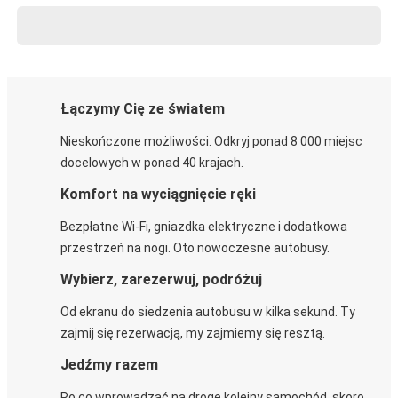
Łączymy Cię ze światem
Nieskończone możliwości. Odkryj ponad 8 000 miejsc
docelowych w ponad 40 krajach.
Komfort na wyciągnięcie ręki
Bezpłatne Wi-Fi, gniazdka elektryczne i dodatkowa
przestrzeń na nogi. Oto nowoczesne autobusy.
Wybierz, zarezerwuj, podróżuj
Od ekranu do siedzenia autobusu w kilka sekund. Ty
zajmij się rezerwacją, my zajmiemy się resztą.
Jedźmy razem
Po co wprowadzać na drogę kolejny samochód, skoro