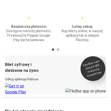
Bezpieczne płatności
Łatwy zakup
Dostępne metody płatności:
Kup bilety online, w naszej
Przelewy24, Paypal, Google
aplikacji lub w sklepie
Pay, karta bankowa
Flixshop
Zaufało na
m
milionó
pasażeró
Bilet cyfrowy i
ponad 500
w
śledzenie na żywo
w
Odkryj aplikację FlixBusa