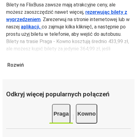
Bilety na FlixBusa zawsze mają atrakcyjne ceny, ale
możesz zaoszczędzić nawet więcej,
rezerwując bilety z
wyprzedzeniem
. Zarezerwuj na stronie internetowej lub w
naszej
aplikacji,
co zajmuje kilka kliknięć, a następnie po
prostu użyj biletu w telefonie, aby wejść do autobusu.
Bilety na trasie Praga - Kowno kosztują średnio 433,99 zł,
ale możesz kupić bilety za jedynie 364,99 zł, jeśli
zarezerwujesz z wyprzedzeniem lub w dni robocze,
unikając weekendów i świąt. Aby podróżować szybko,
Rozwiń
łatwo i zadbać o zmniejszanie śladu węglowego, podróżuj
z FlixBusem.
Podróż na trasie Praga - Kowno
Odkryj więcej popularnych połączeń
Trasa Praga - Kowno jest łatwa i wygodna z FlixBusem,
dzięki 21 bezpośrednim połączeniom dziennie.
Praga
Kowno
i może zająć
jedynie 17 godziny 25 min
.
Podróż autobusem
ma mniejszy wpływ na środowisko
niż podróż samochodem czy samolotem. Stale pracujemy
nad tym, by jeszcze bardziej zmniejszać ślad węglowy,