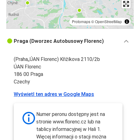
Protomaps
©
OpenStreetMap
Praga (Dworzec Autobusowy Florenc)
(Praha,,ÚAN Florenc) Křižíkova 2110/2b
ÚAN Florenc
186 00 Praga
Czechy
Wyświetl ten adres w Google Maps
Numer peronu dostępny jest na
stronie www.florenc.cz lub na
tablicy informacyjnej w Hali 1.
Więcej informacji o stacji można