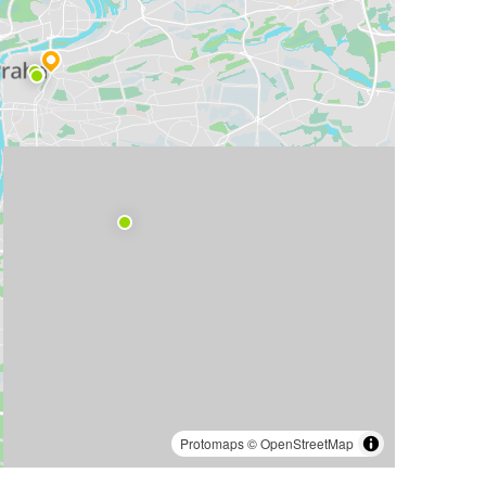
Protomaps
©
OpenStreetMap