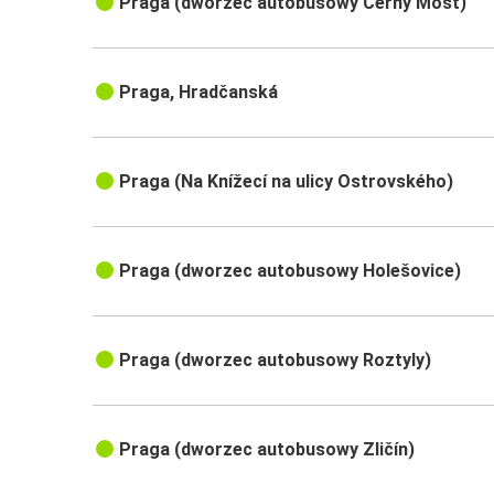
Praga (dworzec autobusowy Černý Most)
Praga, Hradčanská
Praga (Na Knížecí na ulicy Ostrovského)
Praga (dworzec autobusowy Holešovice)
Praga (dworzec autobusowy Roztyly)
Praga (dworzec autobusowy Zličín)