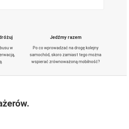
dróżuj
Jedźmy razem
obusu w
Po co wprowadzać na drogę kolejny
zerwacją,
samochód, skoro zamiast tego można
ą.
wspierać zrównoważoną mobilność?
ażerów.