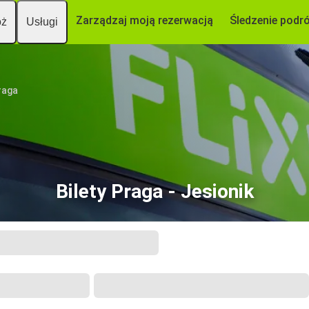
Zarządzaj moją rezerwacją
Śledzenie podr
óż
Usługi
raga
Bilety Praga - Jesionik