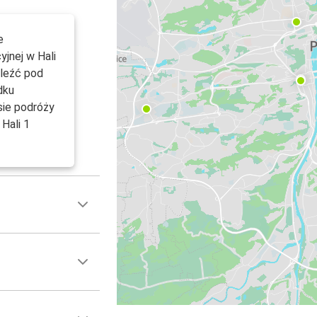
e
yjnej w Hali
aleźć pod
dku
sie podróży
Hali 1