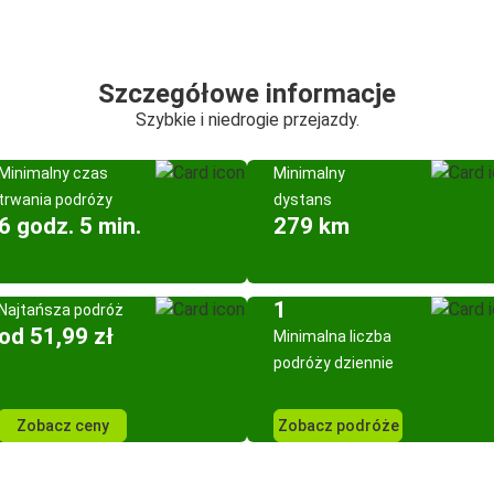
Szczegółowe informacje
Szybkie i niedrogie przejazdy.
Minimalny czas
Minimalny
trwania podróży
dystans
6 godz. 5 min.
279 km
1
Najtańsza podróż
od 51,99 zł
Minimalna liczba
podróży dziennie
Zobacz ceny
Zobacz podróże