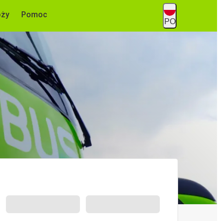
óży
Pomoc
PO