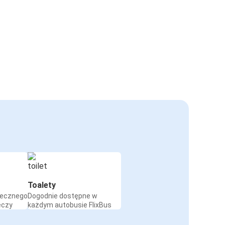
Toalety
iecznego
Dogodnie dostępne w
eczy
każdym autobusie FlixBus