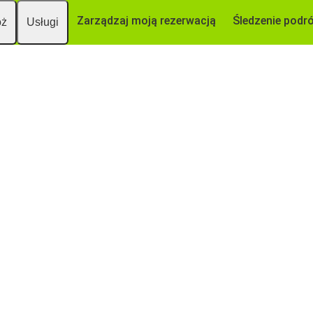
Zarządzaj moją rezerwacją
Śledzenie podr
óż
Usługi