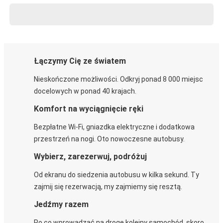
Łączymy Cię ze światem
Nieskończone możliwości. Odkryj ponad 8 000 miejsc
docelowych w ponad 40 krajach.
Komfort na wyciągnięcie ręki
Bezpłatne Wi-Fi, gniazdka elektryczne i dodatkowa
przestrzeń na nogi. Oto nowoczesne autobusy.
Wybierz, zarezerwuj, podróżuj
Od ekranu do siedzenia autobusu w kilka sekund. Ty
zajmij się rezerwacją, my zajmiemy się resztą.
Jedźmy razem
Po co wprowadzać na drogę kolejny samochód, skoro