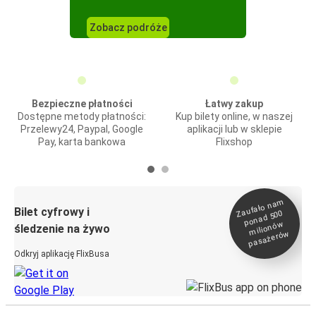
Zobacz podróże
Bezpieczne płatności
Łatwy zakup
Dostępne metody płatności:
Kup bilety online, w naszej
Przelewy24, Paypal, Google
aplikacji lub w sklepie
Pay, karta bankowa
Flixshop
Zaufało na
m
milionó
pasażeró
Bilet cyfrowy i
ponad 500
w
śledzenie na żywo
w
Odkryj aplikację FlixBusa