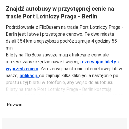
Znajdź autobusy w przystępnej cenie na
trasie Port Lotniczy Praga - Berlin
Podróżowanie z FlixBusem na trasie Port Lotniczy Praga -
Berlin jest łatwe i przystępne cenowo. Te dwa miasta
dzieli 354 km a najszybsza podróż zajmuje 4 godziny 55
min.
Bilety na FlixBusa zawsze mają atrakcyjne ceny, ale
możesz zaoszczędzić nawet więcej,
rezerwując bilety z
wyprzedzeniem
. Zarezerwuj na stronie internetowej lub w
naszej
aplikacji,
co zajmuje kilka kliknięć, a następnie po
prostu użyj biletu w telefonie, aby wejść do autobusu.
Bilety na trasie Port Lotniczy Praga - Berlin kosztują
średnio 150,99 zł, ale możesz kupić bilety za jedynie 98,99
zł, jeśli zarezerwujesz z wyprzedzeniem lub w dni robocze,
Rozwiń
unikając weekendów i świąt. Aby podróżować szybko,
łatwo i zadbać o zmniejszanie śladu węglowego, podróżuj
z FlixBusem.