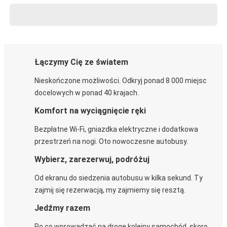
Łączymy Cię ze światem
Nieskończone możliwości. Odkryj ponad 8 000 miejsc
docelowych w ponad 40 krajach.
Komfort na wyciągnięcie ręki
Bezpłatne Wi-Fi, gniazdka elektryczne i dodatkowa
przestrzeń na nogi. Oto nowoczesne autobusy.
Wybierz, zarezerwuj, podróżuj
Od ekranu do siedzenia autobusu w kilka sekund. Ty
zajmij się rezerwacją, my zajmiemy się resztą.
Jedźmy razem
Po co wprowadzać na drogę kolejny samochód, skoro