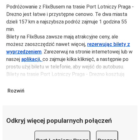
Podróżowanie z FlixBusem na trasie Port Lotniczy Praga -
Drezno jest łatwe i przystępne cenowo. Te dwa miasta
dzieli 157 km a najszybsza podróż zajmuje 1 godzina 55
min.
Bilety na FlixBusa zawsze mają atrakcyjne ceny, ale
możesz zaoszczędzić nawet więcej,
rezerwując bilety z
wyprzedzeniem
. Zarezerwuj na stronie internetowej lub w
naszej
aplikacji,
co zajmuje kilka kliknięć, a następnie po
prostu użyj biletu w telefonie, aby wejść do autobusu.
Bilety na trasie Port Lotniczy Praga - Drezno kosztują
średnio 72,99 zł, ale możesz kupić bilety za jedynie 68,99
zł, jeśli zarezerwujesz z wyprzedzeniem lub w dni robocze,
Rozwiń
unikając weekendów i świąt. Aby podróżować szybko,
łatwo i zadbać o zmniejszanie śladu węglowego, podróżuj
z FlixBusem.
Odkryj więcej popularnych połączeń
Podróż na trasie Port Lotniczy Praga - Drezno
Trasa Port Lotniczy Praga - Drezno jest łatwa i wygodna