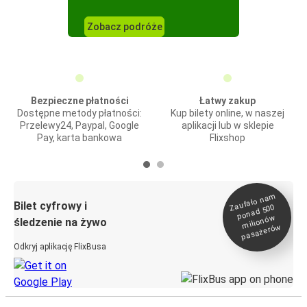
Zobacz podróże
Bezpieczne płatności
Łatwy zakup
Dostępne metody płatności:
Kup bilety online, w naszej
Przelewy24, Paypal, Google
aplikacji lub w sklepie
Pay, karta bankowa
Flixshop
Zaufało na
m
milionó
pasażeró
Bilet cyfrowy i
ponad 500
w
śledzenie na żywo
w
Odkryj aplikację FlixBusa