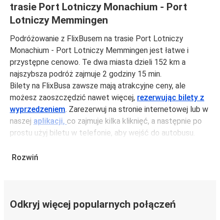
trasie Port Lotniczy Monachium - Port
Lotniczy Memmingen
Podróżowanie z FlixBusem na trasie Port Lotniczy
Monachium - Port Lotniczy Memmingen jest łatwe i
przystępne cenowo. Te dwa miasta dzieli 152 km a
najszybsza podróż zajmuje 2 godziny 15 min.
Bilety na FlixBusa zawsze mają atrakcyjne ceny, ale
możesz zaoszczędzić nawet więcej,
rezerwując bilety z
wyprzedzeniem
. Zarezerwuj na stronie internetowej lub w
naszej
aplikacji,
co zajmuje kilka kliknięć, a następnie po
prostu użyj biletu w telefonie, aby wejść do autobusu.
Bilety na trasie Port Lotniczy Monachium - Port Lotniczy
Memmingen kosztują średnio 61,99 zł, ale możesz kupić
Rozwiń
bilety za jedynie 57,99 zł, jeśli zarezerwujesz z
wyprzedzeniem lub w dni robocze, unikając weekendów i
świąt. Aby podróżować szybko, łatwo i zadbać o
Odkryj więcej popularnych połączeń
zmniejszanie śladu węglowego, podróżuj z FlixBusem.