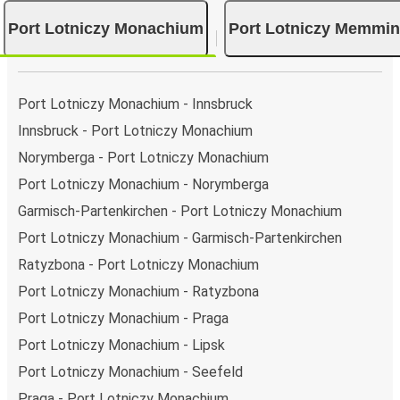
Podróż na trasie Port Lotniczy Monachium - Port
Lotniczy Memmingen
Port Lotniczy Monachium
Port Lotniczy Memmi
Trasa Port Lotniczy Monachium - Port Lotniczy
Memmingen jest łatwa i wygodna z FlixBusem.
i może zająć
jedynie 2 godziny 15 min
.
Port Lotniczy Monachium - Innsbruck
Podróż autobusem
ma mniejszy wpływ na środowisko
Innsbruck - Port Lotniczy Monachium
niż podróż samochodem czy samolotem. Stale pracujemy
Norymberga - Port Lotniczy Monachium
nad tym, by jeszcze bardziej zmniejszać ślad węglowy,
Port Lotniczy Monachium - Norymberga
stosując wysokie standardy środowiskowe w całej naszej
flocie autobusów, wykorzystując alternatywne
Garmisch-Partenkirchen - Port Lotniczy Monachium
technologie napędu i paliwa oraz oferując wszystkim
Port Lotniczy Monachium - Garmisch-Partenkirchen
pasażerom możliwość zrekompensowania emisji
Ratyzbona - Port Lotniczy Monachium
dwutlenku węgla przy zakupie biletu.
Port Lotniczy Monachium - Ratyzbona
Średni koszt
podróży autobusem na trasie Port Lotniczy
Monachium - Port Lotniczy Memmingen to
61,99 zł
, co
Port Lotniczy Monachium - Praga
sprawia, że podróż autobusem jest znacznie tańsza od
Port Lotniczy Monachium - Lipsk
innych środków transportu.
Port Lotniczy Monachium - Seefeld
Podróż z: Port Lotniczy Monachium
Praga - Port Lotniczy Monachium