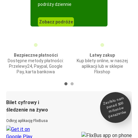
podróży dziennie
Zobacz podróże
Bezpieczne płatności
Łatwy zakup
Dostępne metody płatności:
Kup bilety online, w naszej
Przelewy24, Paypal, Google
aplikacji lub w sklepie
Pay, karta bankowa
Flixshop
Zaufało na
m
milionó
pasażeró
Bilet cyfrowy i
ponad 500
w
śledzenie na żywo
w
Odkryj aplikację FlixBusa