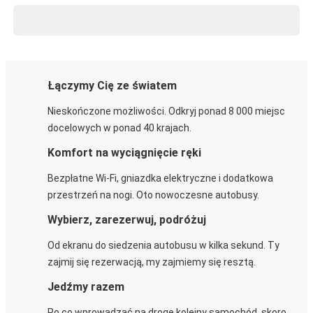
Łączymy Cię ze światem
Nieskończone możliwości. Odkryj ponad 8 000 miejsc
docelowych w ponad 40 krajach.
Komfort na wyciągnięcie ręki
Bezpłatne Wi-Fi, gniazdka elektryczne i dodatkowa
przestrzeń na nogi. Oto nowoczesne autobusy.
Wybierz, zarezerwuj, podróżuj
Od ekranu do siedzenia autobusu w kilka sekund. Ty
zajmij się rezerwacją, my zajmiemy się resztą.
Jedźmy razem
Po co wprowadzać na drogę kolejny samochód, skoro