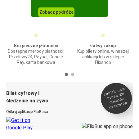
Zobacz podróże
Bezpieczne płatności
Łatwy zakup
Dostępne metody płatności:
Kup bilety online, w naszej
Przelewy24, Paypal, Google
aplikacji lub w sklepie
Pay, karta bankowa
Flixshop
Zaufało na
m
milionó
pasażeró
Bilet cyfrowy i
ponad 500
w
śledzenie na żywo
w
Odkryj aplikację FlixBusa