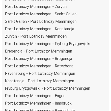
niż podróż samochodem czy samolotem. Stale pracujemy
Port Lotniczy Memmingen - Zurych
nad tym, by jeszcze bardziej zmniejszać ślad węglowy,
Port Lotniczy Memmingen - Sankt Gallen
stosując wysokie standardy środowiskowe w całej naszej
flocie autobusów, wykorzystując alternatywne
Sankt Gallen - Port Lotniczy Memmingen
technologie napędu i paliwa oraz oferując wszystkim
Port Lotniczy Memmingen - Konstancja
pasażerom możliwość zrekompensowania emisji
Zurych - Port Lotniczy Memmingen
dwutlenku węgla przy zakupie biletu.
Port Lotniczy Memmingen - Fryburg Bryzgowijski
Średni koszt
podróży autobusem na trasie Port Lotniczy
Memmingen - Bregencja to
36,99 zł
, co sprawia, że
Bregencja - Port Lotniczy Memmingen
podróż autobusem jest znacznie tańsza od innych
Port Lotniczy Memmingen - Bregencja
środków transportu.
Port Lotniczy Memmingen - Ratyzbona
Podróż z: Port Lotniczy Memmingen
Ravensburg - Port Lotniczy Memmingen
Port Lotniczy Memmingen: podróżujesz z tego miasta i
Konstancja - Port Lotniczy Memmingen
nie znasz go zbyt dobrze? Oto wszystko, co musisz
Fryburg Bryzgowijski - Port Lotniczy Memmingen
wiedzieć.
Port Lotniczy Memmingen - Engen
Port Lotniczy Memmingen jest węzłem komunikacyjnym z
Port Lotniczy Memmingen - Innsbruck
przystankiem autobusowym
; 37 połączeniami do innych
miast i codziennie zabiera podróżujących na przejazdy
Port Lotniczy Memmingen - Ravensburg